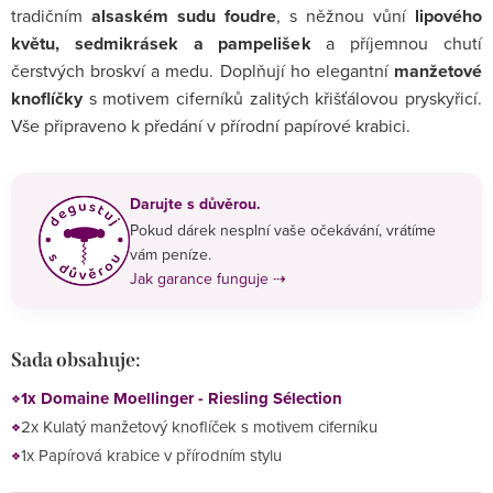
tradičním
alsaském sudu foudre
, s něžnou vůní
lipového
květu, sedmikrásek a pampelišek
a příjemnou chutí
čerstvých broskví a medu. Doplňují ho elegantní
manžetové
knoflíčky
s motivem ciferníků zalitých křišťálovou pryskyřicí.
Vše připraveno k předání v přírodní papírové krabici.
Darujte s důvěrou.
Pokud dárek nesplní vaše očekávání, vrátíme
vám peníze.
Jak garance funguje ⇢
Sada obsahuje:
1x Domaine Moellinger - Riesling Sélection
2x Kulatý manžetový knoflíček s motivem ciferníku
1x Papírová krabice v přírodním stylu