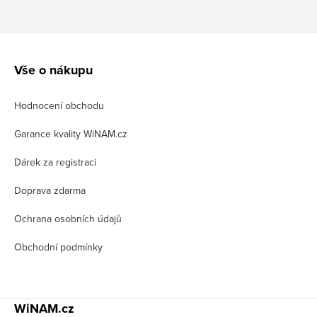
Z
á
Vše o nákupu
p
Hodnocení obchodu
a
t
Garance kvality WiNAM.cz
í
Dárek za registraci
Doprava zdarma
Ochrana osobních údajů
Obchodní podmínky
WiNAM.cz