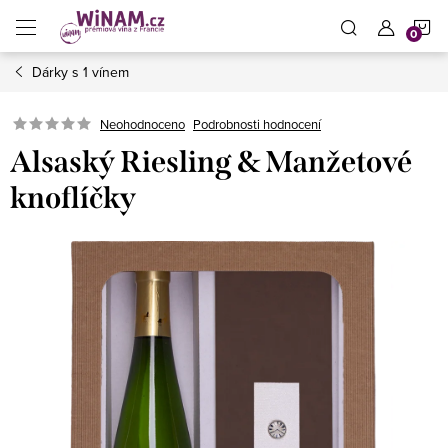
Přejít
N
na
obsah
Dárky s 1 vínem
K
Neohodnoceno
Podrobnosti hodnocení
Alsaský Riesling & Manžetové
knoflíčky