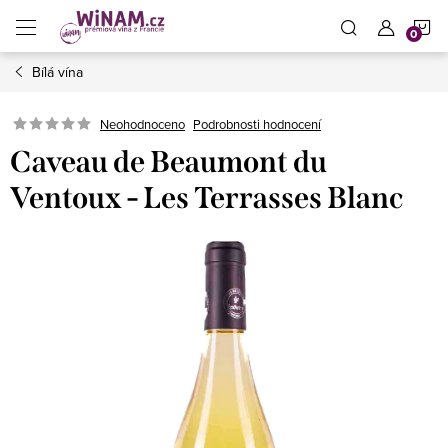
Přejít
N
na
obsah
Bílá vína
K
Neohodnoceno
Podrobnosti hodnocení
Caveau de Beaumont du
Ventoux - Les Terrasses Blanc