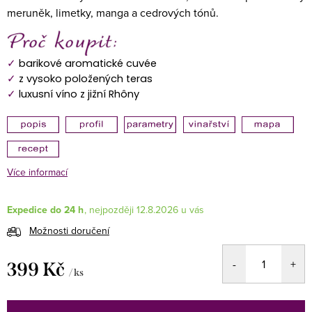
meruněk, limetky, manga a cedrových tónů.
✓
barikové aromatické cuvée
✓
z vysoko položených teras
✓
luxusní víno z jižní Rhôny
Více informací
Expedice do 24 h
12.8.2026
Možnosti doručení
399 Kč
/ ks
Měrná
cena: