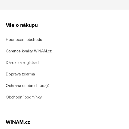
Z
á
Vše o nákupu
p
Hodnocení obchodu
a
t
Garance kvality WiNAM.cz
í
Dárek za registraci
Doprava zdarma
Ochrana osobních údajů
Obchodní podmínky
WiNAM.cz