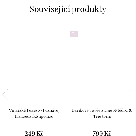
Související produkty
Tip
Vinařské Pexeso - Poznávej
Barikové cuvée z Haut-Médoc &
francouzské apelace
Trio terin
249 Kč
799 Kč