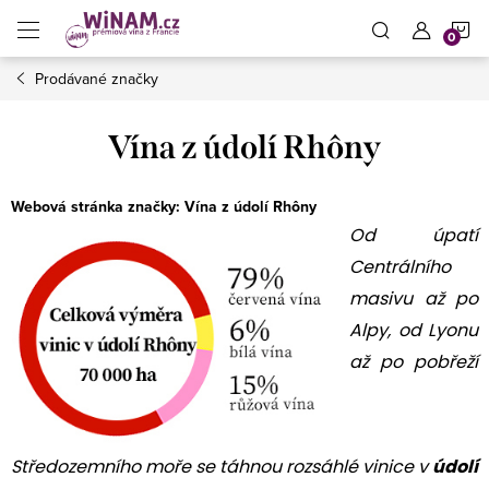
Přejít
N
na
obsah
Prodávané značky
K
Vína z údolí Rhôny
Webová stránka značky:
Vína z údolí Rhôny
Od úpatí
Centrálního
masivu až po
Alpy, od Lyonu
až po pobřeží
Středozemního moře se táhnou rozsáhlé vinice v
údolí