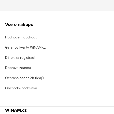
Z
á
Vše o nákupu
p
Hodnocení obchodu
a
t
Garance kvality WiNAM.cz
í
Dárek za registraci
Doprava zdarma
Ochrana osobních údajů
Obchodní podmínky
WiNAM.cz