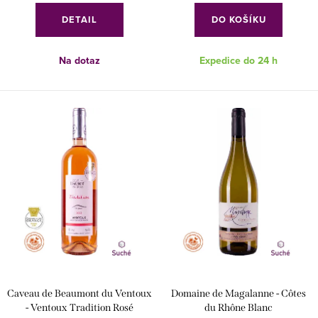
ů
DETAIL
DO KOŠÍKU
Na dotaz
Expedice do 24 h
Caveau de Beaumont du Ventoux
Domaine de Magalanne - Côtes
- Ventoux Tradition Rosé
du Rhône Blanc