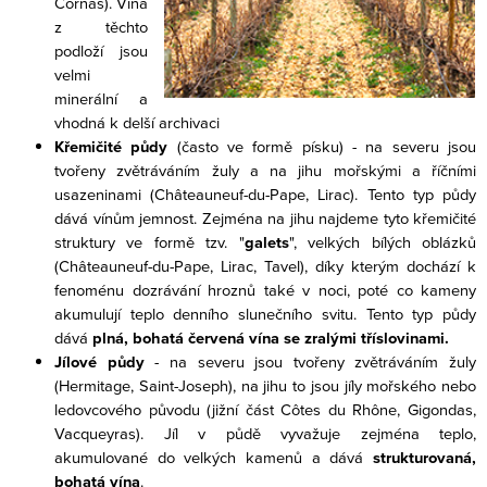
Cornas). Vína
z těchto
podloží jsou
velmi
minerální a
vhodná k delší archivaci
Křemičité půdy
(často ve formě písku) - na severu jsou
tvořeny zvětráváním žuly a na jihu mořskými a říčními
usazeninami (Châteauneuf-du-Pape, Lirac). Tento typ půdy
dává vínům jemnost. Zejména na jihu najdeme tyto křemičité
struktury ve formě tzv. "
galets
", velkých bílých oblázků
(Châteauneuf-du-Pape, Lirac, Tavel), díky kterým dochází k
fenoménu dozrávání hroznů také v noci, poté co kameny
akumulují teplo denního slunečního svitu. Tento typ půdy
dává
plná, bohatá červená vína
se zralými tříslovinami.
Jílové půdy
- na severu jsou tvořeny zvětráváním žuly
(Hermitage, Saint-Joseph), na jihu to jsou jíly mořského nebo
ledovcového původu (jižní část Côtes du Rhône, Gigondas,
Vacqueyras). Jíl v půdě vyvažuje zejména teplo,
akumulované do velkých kamenů a dává
strukturovaná,
bohatá vína
.