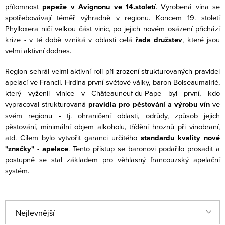
přítomnost
papeže v Avignonu ve 14.století
. Vyrobená vína se
spotřebovávají téměř výhradně v regionu. Koncem 19. století
Phylloxera ničí velkou část vinic, po jejich novém osázení přichází
krize - v té době vzniká v oblasti celá
řada družstev
, které jsou
velmi aktivní dodnes.
Region sehrál velmi aktivní roli při zrození strukturovaných pravidel
apelací ve Francii. Hrdina první světové války, baron Boiseaumairié,
který vyženil vinice v Châteauneuf-du-Pape byl první, kdo
vypracoval strukturovaná
pravidla pro pěstování a výrobu vín
ve
svém regionu - tj. ohraničení oblasti, odrůdy, způsob jejich
pěstování, minimální objem alkoholu, třídění hroznů při vinobraní,
atd. Cílem bylo vytvořit garanci určitého
standardu kvality nové
"značky" - apelace
. Tento přístup se baronovi podařilo prosadit a
postupně se stal základem pro věhlasný francouzský apelační
systém.
Ř
Nejlevnější
a