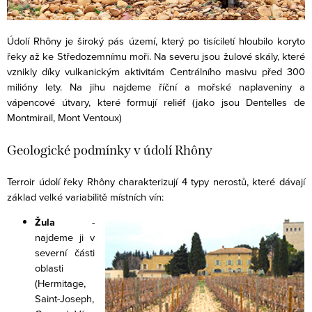
Údolí Rhôny je široký pás území, který po tisíciletí hloubilo koryto
řeky až ke Středozemnímu moři. Na severu jsou žulové skály, které
vznikly díky vulkanickým aktivitám Centrálního masivu před 300
milióny lety. Na jihu najdeme říční a mořské naplaveniny a
vápencové útvary, které formují reliéf (jako jsou Dentelles de
Montmirail, Mont Ventoux)
Geologické podmínky v údolí Rhôny
Terroir údolí řeky Rhôny charakterizují 4 typy nerostů, které dávají
základ velké variabilitě místních vín:
Žula
-
najdeme ji v
severní části
oblasti
(Hermitage,
Saint-Joseph,