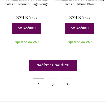
Côtes du Rhône Village Rouge
Côtes du Rhône Blanc
379 Kč
379 Kč
/ ks
/ ks
DO KOŠÍKU
DO KOŠÍKU
Expedice do 24 h
Expedice do 24 h
O
NAČÍST 12 DALŠÍCH
v
l
á
S
1
2
d
t
a
r
c
á
í