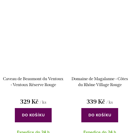
Caveau de Beaumont du Ventoux
Domaine de Magalanne - Côtes
- Ventoux Réserve Rouge
du Rhône Village Rouge
329 Kč
339 Kč
/ ks
/ ks
DO KOŠÍKU
DO KOŠÍKU
Expedice do 24 h
Expedice do 24 h