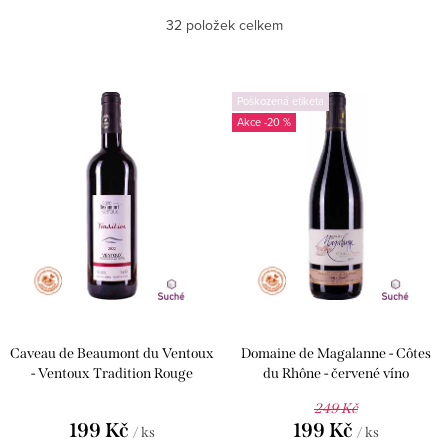
Nejdražší
32
položek celkem
z
e
Nejprodávanější
V
n
Poškozená etiketa
ý
Abecedně
-20 %
í
p
p
i
r
s
o
p
d
r
u
o
k
d
Caveau de Beaumont du Ventoux
Domaine de Magalanne - Côtes
t
u
- Ventoux Tradition Rouge
du Rhône - červené víno
ů
k
249 Kč
199 Kč
199 Kč
/ ks
/ ks
t