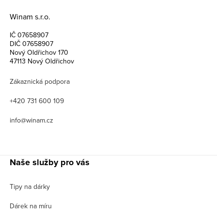
Winam s.r.o.
IČ 07658907
DIČ 07658907
Nový Oldřichov 170
47113 Nový Oldřichov
Zákaznická podpora
+420 731 600 109
info@winam.cz
Naše služby pro vás
Tipy na dárky
Dárek na míru