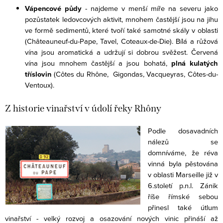
Vápencové půdy
- najdeme v menší míře na severu jako
pozůstatek ledovcových aktivit, mnohem častější jsou na jihu
ve formě sedimentů, které tvoří také samotné skály v oblasti
(Châteauneuf-du-Pape, Tavel, Coteaux-de-Die). Bílá a růžová
vína jsou aromatická a udržují si dobrou svěžest. Červená
vína jsou mnohem častější a jsou bohatá,
plná kulatých
tříslovin
(Côtes du Rhône, Gigondas, Vacqueyras, Côtes-du-
Ventoux).
Z historie vinařství v údolí řeky Rhôny
Podle dosavadních
nálezů se
domníváme, že réva
vinná byla pěstována
v oblasti Marseille již v
6.století p.n.l. Zánik
říše římské sebou
přinesl také útlum
vinařství - velký rozvoj a osazování nových vinic přináší až