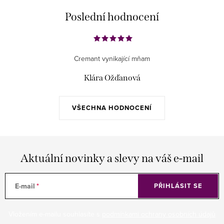
n
p
k
Poslední hodnocení
r
o
v
v
k
á
Cremant vynikající mňam
y
n
v
Klára Ožďanová
í
ý
p
VŠECHNA HODNOCENÍ
i
s
u
Aktuální novinky a slevy na váš e-mail
E-mail
PŘIHLÁSIT SE
Vložením e-mailu souhlasíte s
podmínkami ochrany osobních údajů