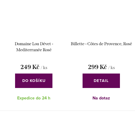
Domaine Lou Dévet -
Billette - Côtes de Provence, Rosé
Mediterranée Rosé
249 Kč
299 Kč
/ ks
/ ks
DO KOŠÍKU
DETAIL
Expedice do 24 h
Na dotaz