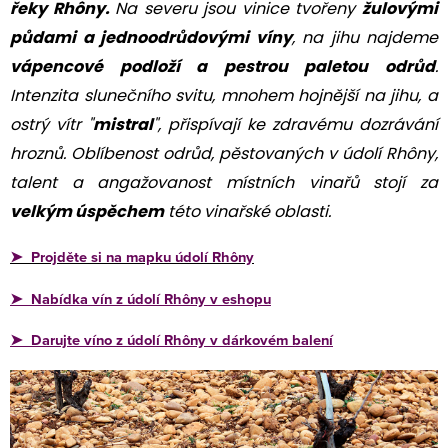
řeky Rhôny.
Na severu jsou vinice tvořeny
žulovými
půdami a jednoodrůdovými víny
, na jihu najdeme
vápencové podloží a pestrou paletou odrůd
.
Intenzita slunečního svitu, mnohem hojnější na jihu, a
ostrý vítr "
mistral
", přispívají ke zdravému dozrávání
hroznů. Oblíbenost odrůd, pěstovaných v údolí Rhôny,
talent a angažovanost místních vinařů stojí za
velkým úspěchem
této vinařské oblasti.
➤ Projděte si na mapku údolí Rhôny
➤ Nabídka vín z údolí Rhôny v eshopu
➤ Darujte víno z údolí Rhôny v dárkovém balení