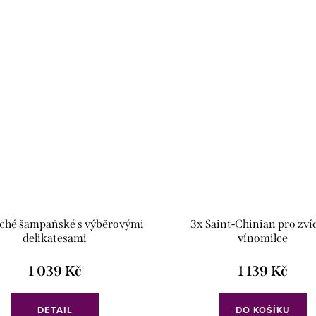
ché šampaňské s výběrovými
3x Saint-Chinian pro zví
delikatesami
vínomilce
1 039 Kč
1 139 Kč
DETAIL
DO KOŠÍKU