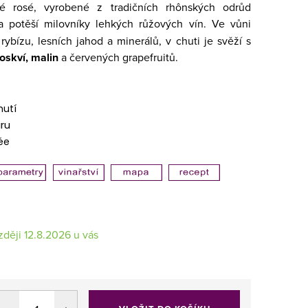
é rosé, vyrobené z tradičních rhônských odrůd
a potěší milovníky lehkých růžových vín. Ve vůni
ybízu, lesních jahod a minerálů, v chuti je svěží s
roskví, malin
a červených grapefruitů.
hutí
iru
ée
12.8.2026