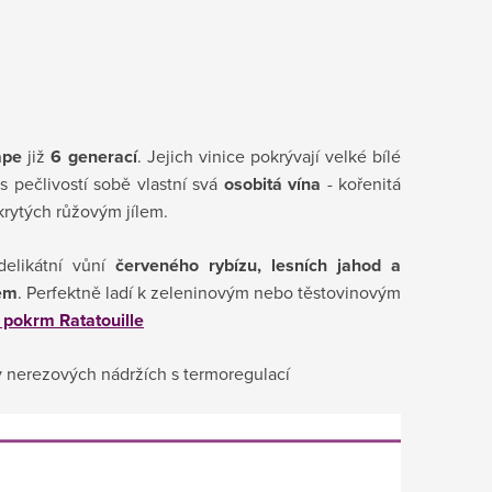
ape
již
6 generací
. Jejich vinice pokrývají velké bílé
s pečlivostí sobě vlastní svá
osobitá vína
- kořenitá
okrytých růžovým jílem.
elikátní
vůní
červeného rybízu, lesních jahod a
em
. Perfektně ladí k zeleninovým nebo těstovinovým
 pokrm Ratatouille
v nerezových nádržích s termoregulací