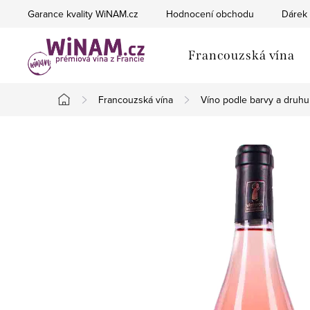
Přejít
Garance kvality WiNAM.cz
Hodnocení obchodu
Dárek 
na
obsah
Francouzská vína
Francouzská vína
Víno podle barvy a druhu
Domů