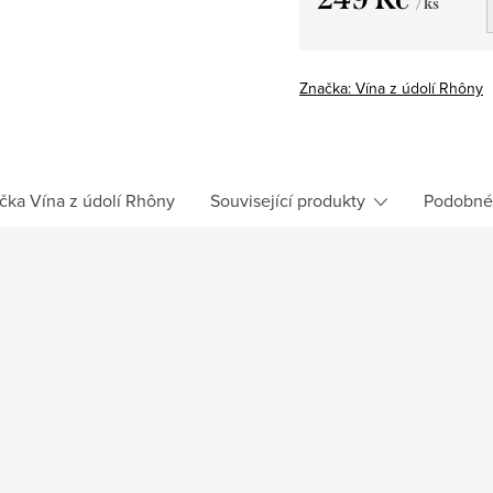
/ ks
Měrná
cena:
Značka:
Vína z údolí Rhôny
čka
Vína z údolí Rhôny
Související produkty
Podobné