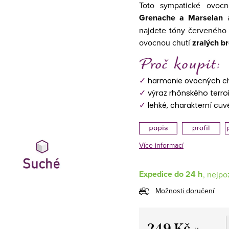
Toto sympatické ovocn
Grenache a Marselan
najdete tóny
červeného r
ovocnou chutí
zralých b
✓
harmonie ovocných c
✓
výraz rhônského terro
✓
lehké, charakterní cuv
Více informací
Expedice do 24 h
Možnosti doručení
249 Kč