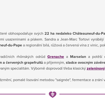
 které obhospodařuje svých
22 ha nedaleko Châteauneuf-du-P
tými usazeninami a pískem. Sandra a Jean-Marc Tortovi vyrábějí 
neuf-du-Pape
a regionální bílá, růžová a červená vína z vinic, p
radičních rhônských odrůd
Grenache
a
Marselan
a potěší d
n a
červených grapefruitů
a příjemným,
sladce ovocným závěr
aným specialitám. Výborně doprovodí třeba klasický
zeleninový
dzrnění,
pomalé lisování metodou "saignée", fermentace a zrání 