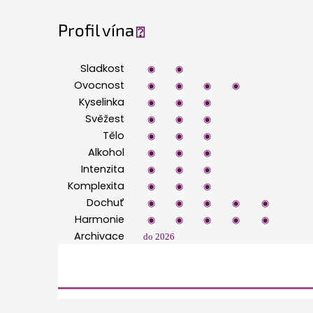
Profil vína
⍰
Sladkost
◉
◉
◉
◉
◉
Ovocnost
◉
◉
◉
◉
◉
Kyselinka
◉
◉
◉
◉
◉
Svěžest
◉
◉
◉
◉
◉
Tělo
◉
◉
◉
◉
◉
Alkohol
◉
◉
◉
◉
◉
Intenzita
◉
◉
◉
◉
◉
Komplexita
◉
◉
◉
◉
◉
Dochuť
◉
◉
◉
◉
◉
Harmonie
◉
◉
◉
◉
◉
Archivace
do 2026