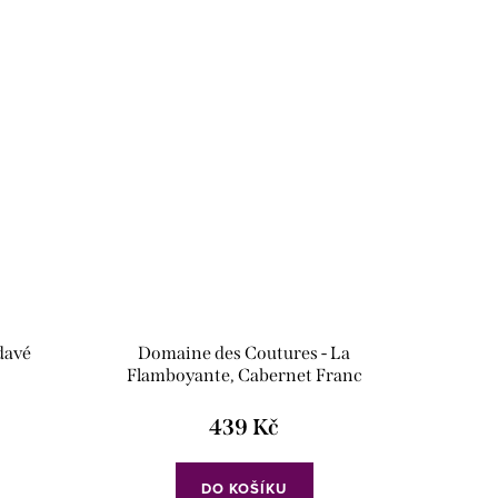
davé
Domaine des Coutures - La
Flamboyante, Cabernet Franc
Barrique
439 Kč
DO KOŠÍKU