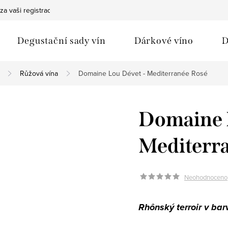
za vaši registraci
Bezpečná doprava
Ochrana osobních údaj
Degustační sady vín
Dárkové víno
D
Růžová vína
Domaine Lou Dévet - Mediterranée Rosé
Domaine 
Mediterr
Neohodnoceno
Rhônský terroir v bar