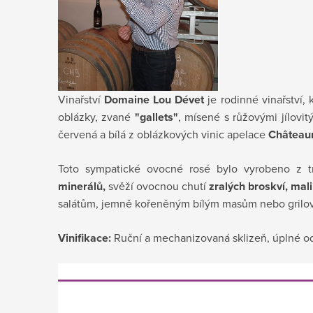
Vinařství
Domaine Lou Dévet
je rodinné vinařství,
oblázky, zvané
"gallets"
, mísené s růžovými jílovi
červená a bílá z oblázkových vinic apelace
Château
Toto sympatické
ovocné rosé bylo vyrobeno z t
minerálů,
s
věží ovocnou chutí
zralých broskví, mali
salátům, jemně kořeněným bílým masům nebo grilov
Vinifikace:
Ruční a mechanizovaná sklizeň, úplné o