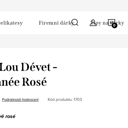
ů
Obchodní podmínky
Kontakt
Napište nám
NÁKU
elikatesy
Firemní dárky
Tipy na dárky
KOŠÍ
Lou Dévet -
anée Rosé
Kód produktu:
1703
Podrobnosti hodnocení
vě rosé