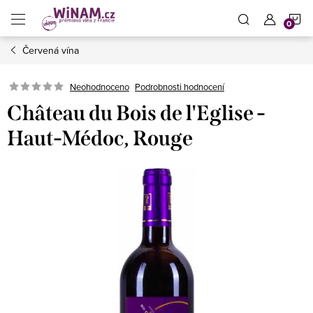
Přejít
N
na
obsah
Červená vína
K
Neohodnoceno
Podrobnosti hodnocení
Château du Bois de l'Eglise -
Haut-Médoc, Rouge