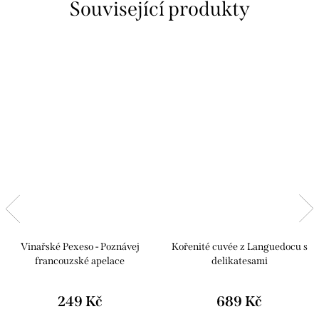
Související produkty
Vinařské Pexeso - Poznávej
Kořenité cuvée z Languedocu s
francouzské apelace
delikatesami
249 Kč
689 Kč