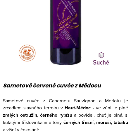
Sametové červené cuvée z Médocu
Sametové cuvée z Cabernetu Sauvignon a Merlotu je
zrcadlem slavného terroiru v
Haut-Médoc
- ve vůni je plné
zralých ostružin, černého rybízu
a povidel, chuť je plná, s
kulatými tříslovinkami a tóny
černých třešní, moruší, tabáku
a višní v čokoládě.