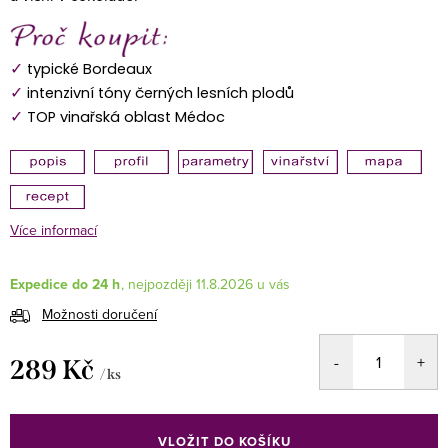
✓
typické Bordeaux
✓
intenzivní tóny černých lesních plodů
✓
TOP vinařská oblast Médoc
Více informací
Expedice do 24 h
11.8.2026
Možnosti doručení
289 Kč
/ ks
Měrná
cena:
VLOŽIT DO KOŠÍKU