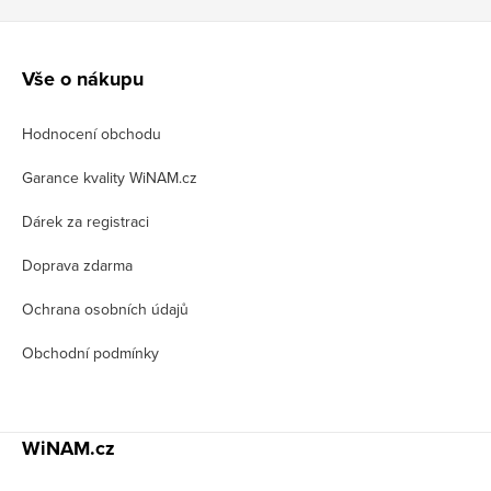
Z
á
Vše o nákupu
p
Hodnocení obchodu
a
t
Garance kvality WiNAM.cz
í
Dárek za registraci
Doprava zdarma
Ochrana osobních údajů
Obchodní podmínky
WiNAM.cz