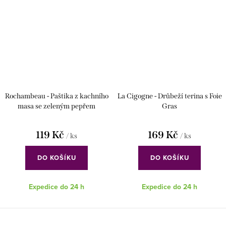
Rochambeau - Paštika z kachního
La Cigogne - Drůbeží terina s Foie
masa se zeleným pepřem
Gras
119 Kč
169 Kč
/ ks
/ ks
DO KOŠÍKU
DO KOŠÍKU
Expedice do 24 h
Expedice do 24 h