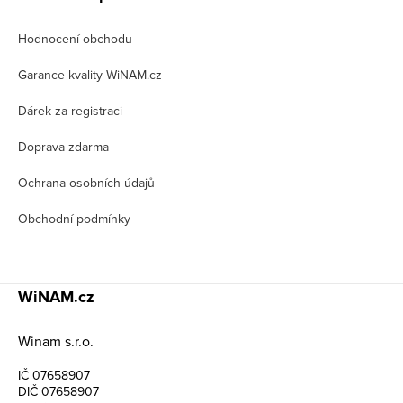
p
Hodnocení obchodu
a
t
Garance kvality WiNAM.cz
í
Dárek za registraci
Doprava zdarma
Ochrana osobních údajů
Obchodní podmínky
WiNAM.cz
Winam s.r.o.
IČ 07658907
DIČ 07658907