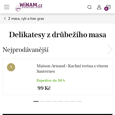
Přejít
N
na
obsah
Z masa, ryb a foie gras
K
Delikatesy z drůbežího masa
Nejprodávanější
Maison Arnaud - Kachní terina s vínem
Sauternes
Expedice do 24 h
99 Kč