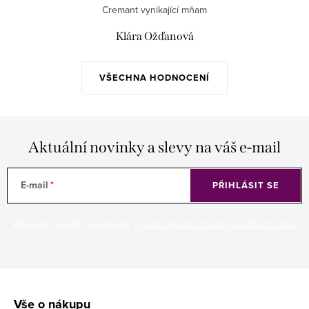
Cremant vynikající mňam
Klára Ožďanová
VŠECHNA HODNOCENÍ
Aktuální novinky a slevy na váš e-mail
E-mail
PŘIHLÁSIT SE
Vložením e-mailu souhlasíte s
podmínkami ochrany osobních údajů
Z
á
Vše o nákupu