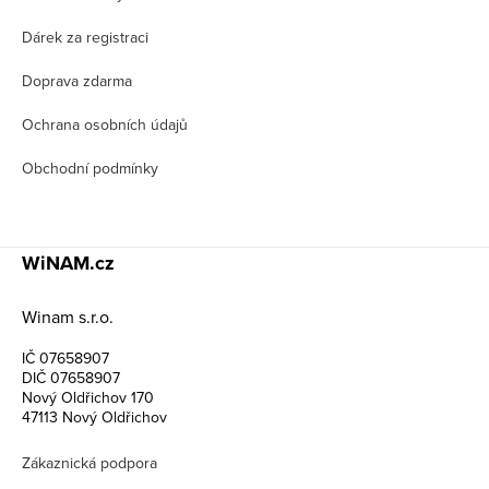
í
Dárek za registraci
Doprava zdarma
Ochrana osobních údajů
Obchodní podmínky
WiNAM.cz
Winam s.r.o.
IČ 07658907
DIČ 07658907
Nový Oldřichov 170
47113 Nový Oldřichov
Zákaznická podpora