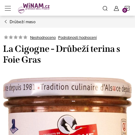
Přejít
N
na
obsah
Drůbeží maso
K
Neohodnoceno
Podrobnosti hodnocení
La Cigogne - Drůbeží terina s
Foie Gras