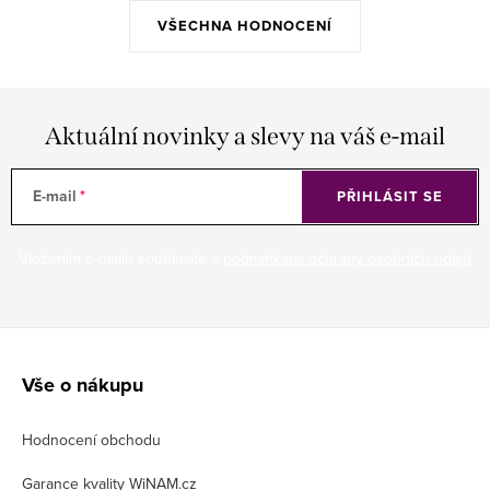
VŠECHNA HODNOCENÍ
Aktuální novinky a slevy na váš e-mail
E-mail
PŘIHLÁSIT SE
Vložením e-mailu souhlasíte s
podmínkami ochrany osobních údajů
Z
á
Vše o nákupu
p
Hodnocení obchodu
a
t
Garance kvality WiNAM.cz