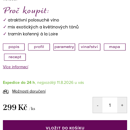
✓
atraktivní polosuché víno
✓
mix exotických a květinových tónů
✓
tramín kořenný à la Loire
Více informací
Expedice do 24 h
11.8.2026
Možnosti doručení
299 Kč
/ ks
Měrná
cena:
VLOŽIT DO KOŠÍKU