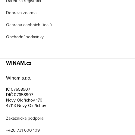
í
Dárek za registraci
Doprava zdarma
Ochrana osobních údajů
Obchodní podmínky
WiNAM.cz
Winam s.r.o.
IČ 07658907
DIČ 07658907
Nový Oldřichov 170
47113 Nový Oldřichov
Zákaznická podpora
+420 731 600 109