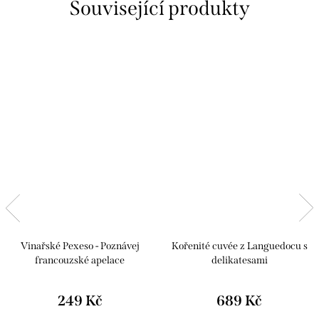
Související produkty
Vinařské Pexeso - Poznávej
Kořenité cuvée z Languedocu s
francouzské apelace
delikatesami
249 Kč
689 Kč