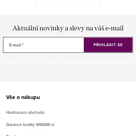
Aktuální novinky a slevy na váš e-mail
E-mail
PŘIHLÁSIT SE
Vložením e-mailu souhlasíte s
podmínkami ochrany osobních údajů
Z
á
Vše o nákupu
p
Hodnocení obchodu
a
t
Garance kvality WiNAM.cz