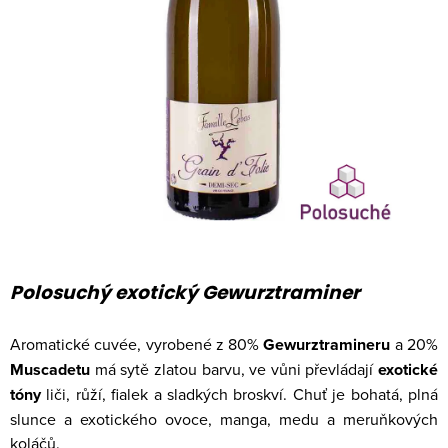
Polosuchý exotický Gewurztraminer
Aromatické cuvée, vyrobené z 80%
Gewurztramineru
a 20%
Muscadetu
má sytě zlatou barvu, ve vůni převládají
exotické
tóny
liči, růží, fialek a sladkých broskví. Chuť je bohatá, plná
slunce a exotického ovoce, manga, medu a meruňkových
koláčů.