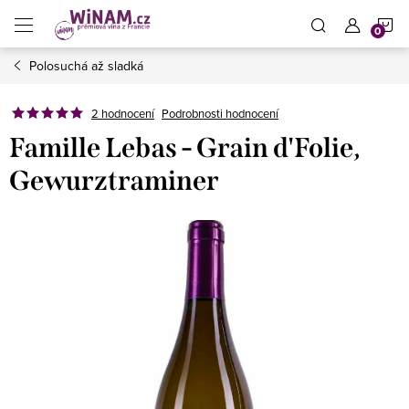
Přejít
N
na
obsah
Polosuchá až sladká
K
2 hodnocení
Podrobnosti hodnocení
Famille Lebas - Grain d'Folie,
Gewurztraminer