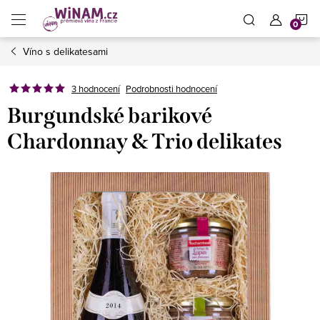
Přejít
N
na
obsah
Víno s delikatesami
K
3 hodnocení
Podrobnosti hodnocení
Burgundské barikové
Chardonnay & Trio delikates