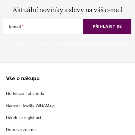
Aktuální novinky a slevy na váš e-mail
E-mail
PŘIHLÁSIT SE
Vložením e-mailu souhlasíte s
podmínkami ochrany osobních údajů
Z
á
Vše o nákupu
p
Hodnocení obchodu
a
t
Garance kvality WiNAM.cz
í
Dárek za registraci
Doprava zdarma