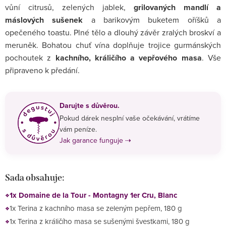
vůní citrusů, zelených jablek,
grilovaných mandlí a
máslových sušenek
a barikovým buketem oříšků a
opečeného toastu. Plné tělo a dlouhý závěr zralých broskví a
meruněk. Bohatou chuť vína doplňuje trojice gurmánských
pochoutek z
kachního, králičího a vepřového masa
. Vše
připraveno k předání.
Darujte s důvěrou.
Pokud dárek nesplní vaše očekávání, vrátíme
vám peníze.
Jak garance funguje ⇢
Sada obsahuje:
1x Domaine de la Tour - Montagny 1er Cru, Blanc
1x Terina z kachního masa se zeleným pepřem, 180 g
1x Terina z králičího masa se sušenými švestkami, 180 g