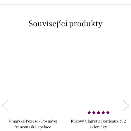
Související produkty
Vinařské Pexeso - Poznávej
Růžový Clairet z Bordeaux & 2
francouzské apelace
skleničky