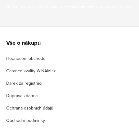
Vložením e-mailu souhlasíte s
podmínkami ochrany osobních údajů
Z
á
Vše o nákupu
p
Hodnocení obchodu
a
t
Garance kvality WiNAM.cz
í
Dárek za registraci
Doprava zdarma
Ochrana osobních údajů
Obchodní podmínky