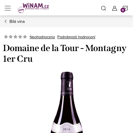
Přejít
N
na
obsah
Bílá vína
K
Neohodnoceno
Podrobnosti hodnocení
Domaine de la Tour - Montagny
1er Cru