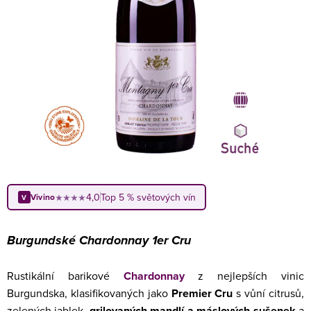
4,0
Top 5 % světových vín
Vivino
★★★★
V
Burgundské Chardonnay 1er Cru
Rustikální barikové
Chardonnay
z nejlepších vinic
Burgundska, klasifikovaných jako
Premier Cru
s vůní citrusů,
zelených jablek,
grilovaných
mandlí a máslových sušenek
a