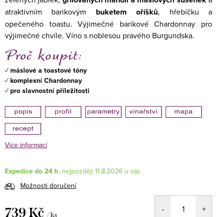
atraktivním barikovým
buketem oříšků
, hřebíčku a
opečeného toastu. Výjimečné barikové Chardonnay pro
výjimečné chvíle.
Víno s noblesou pravého Burgundska.
✓
máslové a toastové tóny
✓
komplexní Chardonnay
✓
pro slavnostní příležitosti
Více informací
Expedice do 24 h
11.8.2026
Možnosti doručení
739 Kč
/ ks