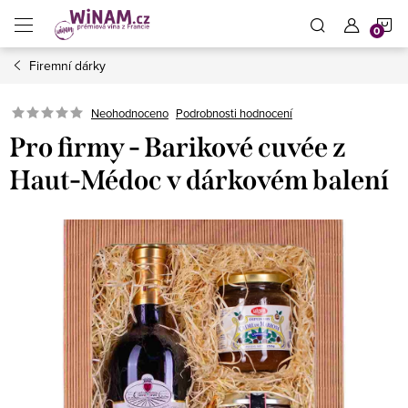
Přejít
N
na
obsah
Firemní dárky
K
Neohodnoceno
Podrobnosti hodnocení
Pro firmy - Barikové cuvée z
Haut-Médoc v dárkovém balení