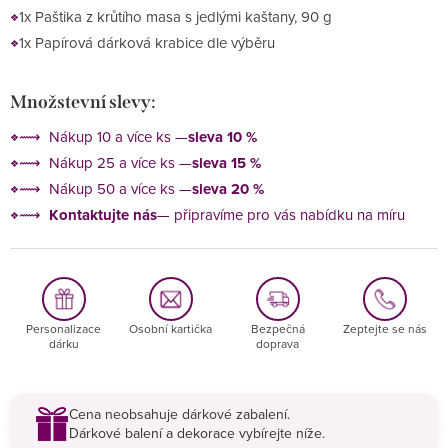
1x Paštika z krůtího masa s jedlými kaštany, 90 g
1x Papírová dárková krabice dle výběru
Množstevní slevy:
⟿ Nákup 10 a více ks —
sleva 10 %
⟿ Nákup 25 a více ks —
sleva 15 %
⟿ Nákup 50 a více ks —
sleva 20 %
⟿
Kontaktujte nás
— připravíme pro vás nabídku na míru
Personalizace
Osobní kartička
Bezpečná
Zeptejte se nás
dárku
doprava
Cena neobsahuje dárkové zabalení.
Dárkové balení a dekorace vybírejte níže.