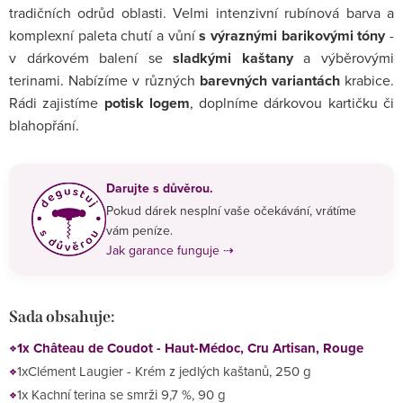
tradičních odrůd oblasti. Velmi intenzivní rubínová barva a
komplexní paleta chutí a vůní
s výraznými barikovými tóny
-
v dárkovém balení se
sladkými kaštany
a výběrovými
terinami. Nabízíme v různých
barevných variantách
krabice.
Rádi zajistíme
potisk logem
, doplníme dárkovou kartičku či
blahopřání.
Darujte s důvěrou.
Pokud dárek nesplní vaše očekávání, vrátíme
vám peníze.
Jak garance funguje ⇢
Sada obsahuje:
1x Château de Coudot - Haut-Médoc, Cru Artisan, Rouge
1x
Clément Laugier - Krém z jedlých kaštanů, 250 g
1x Kachní terina se smrži 9,7 %, 90 g