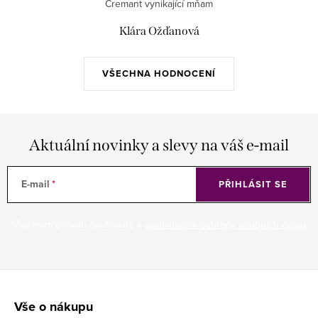
Cremant vynikající mňam
Klára Ožďanová
VŠECHNA HODNOCENÍ
Aktuální novinky a slevy na váš e-mail
E-mail
PŘIHLÁSIT SE
Vložením e-mailu souhlasíte s
podmínkami ochrany osobních údajů
Z
á
Vše o nákupu