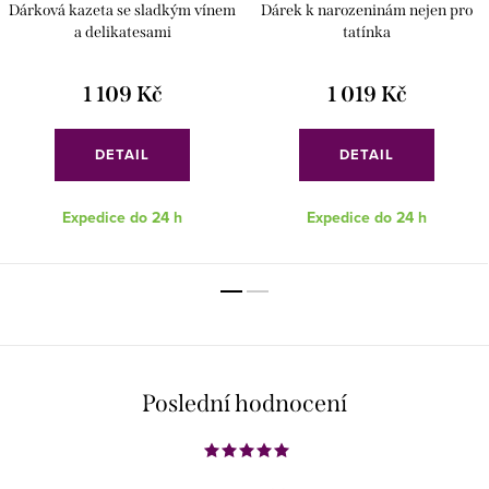
Dárková kazeta se sladkým vínem
Dárek k narozeninám nejen pro
a delikatesami
tatínka
1 109 Kč
1 019 Kč
DETAIL
DETAIL
Expedice do 24 h
Expedice do 24 h
Poslední hodnocení