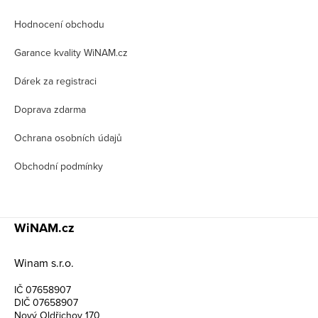
p
Hodnocení obchodu
a
t
Garance kvality WiNAM.cz
í
Dárek za registraci
Doprava zdarma
Ochrana osobních údajů
Obchodní podmínky
WiNAM.cz
Winam s.r.o.
IČ 07658907
DIČ 07658907
Nový Oldřichov 170