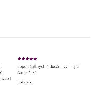
d
doporučuji, rychlé dodání, vynikající
běr
šampaňské
návce i
Katka G.