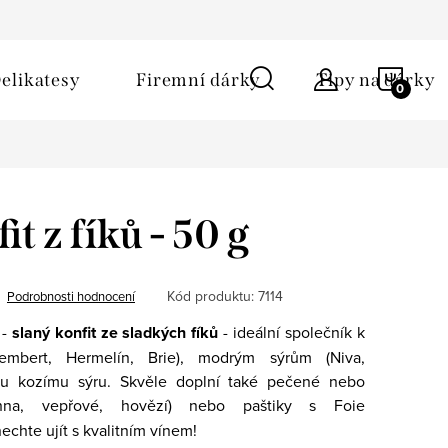
ů
Obchodní podmínky
Kontakt
Napište nám
NÁKU
elikatesy
Firemní dárky
Tipy na dárky
KOŠÍ
it z fíků - 50 g
Kód produktu:
7114
Podrobnosti hodnocení
 -
slaný konfit ze sladkých fíků
- ideální společník k
mbert, Hermelín, Brie), modrým sýrům (Niva,
mu kozímu sýru. Skvěle doplní také
pečené nebo
na, vepřové, hovězí) nebo paštiky s Foie
echte ujít s kvalitním vínem!