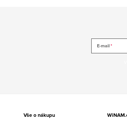
E-mail
V
Z
á
Vše o nákupu
WiNAM.
p