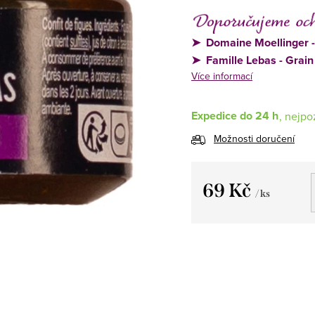
➤
Domaine Moellinger -
➤
Famille Lebas - Grain
Více informací
Expedice do 24 h
Možnosti doručení
69 Kč
/ ks
Měrná
cena: