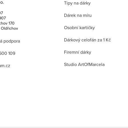
o.
Tipy na dárky
07
Dárek na míru
907
chov 170
Osobní kartičky
 Oldřichov
Dárkový celofán za 1 Kč
á podpora
Firemní dárky
600 109
Studio ArtOfMarcela
am.cz