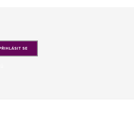
PŘIHLÁSIT SE
jů