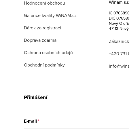
Winam s.r.
a
Hodnocení obchodu
IČ 076589
t
Garance kvality WiNAM.cz
DIČ 07658
Nový Oldři
í
Dárek za registraci
47113 Nový
Doprava zdarma
Zákaznick
Ochrana osobních údajů
+420 731 
Obchodní podmínky
info@win
Přihlášení
E-mail