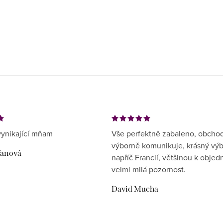
ynikající mňam
Vše perfektně zabaleno, obcho
výborně komunikuje, krásný vý
ďanová
napříč Francií, většinou k objed
velmi milá pozornost.
David Mucha