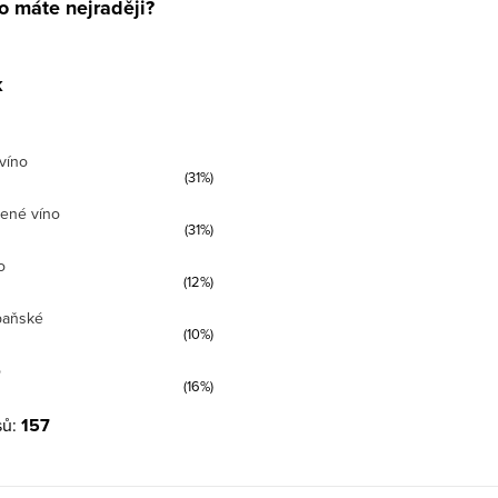
o máte nejraději?
k
víno
(31%)
ené víno
(31%)
o
(12%)
paňské
(10%)
o
(16%)
sů:
157