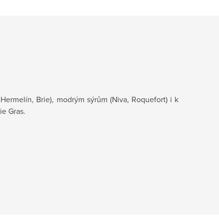
Hermelín, Brie), modrým sýrům (Niva, Roquefort) i k
ie Gras.