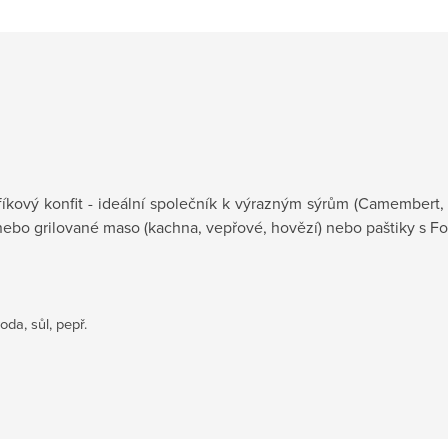
íkový konfit - ideální společník k výrazným sýrům (Camembert, 
bo grilované maso (kachna, vepřové, hovězí) nebo paštiky s Fo
oda, sůl, pepř.