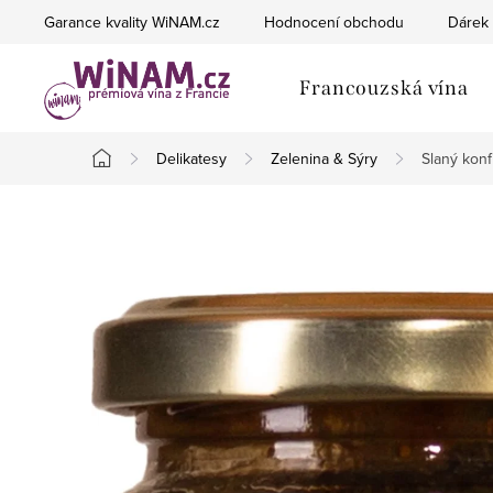
Přejít
Garance kvality WiNAM.cz
Hodnocení obchodu
Dárek 
na
obsah
Francouzská vína
Delikatesy
Zelenina & Sýry
Slaný konfi
Domů