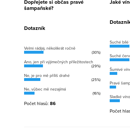
Dopřejete si občas pravé
Jaké vín
šampaňské?
Dotazní
Dotazník
Suché bílé 
Velmi rád(a), několikrát ročně
(30%)
Suché červ
Ano, jen při výjimečných příležitostech
(29%)
Šumivé vín
Ne, je pro mě příliš drahé
(25%)
Pravé šam
Ne, vůbec mě nezajímá
(16%)
Sladké vín
Počet hlasů:
86
Počet hla