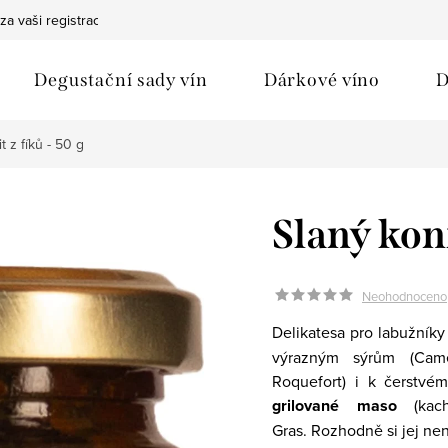
za vaši registraci
Bezpečná doprava
Ochrana osobních údaj
Degustační sady vín
Dárkové víno
D
t z fíků - 50 g
Slaný konf
Neohodnoceno
Delikatesa pro labužníky
výrazným sýrům (Came
Roquefort) i k čerstvé
grilované maso
(kach
Gras.
Rozhodně si jej nen