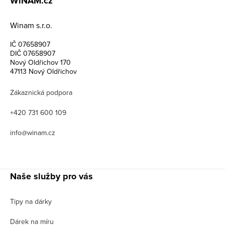
WiNAM.cz
Winam s.r.o.
IČ 07658907
DIČ 07658907
Nový Oldřichov 170
47113 Nový Oldřichov
Zákaznická podpora
+420 731 600 109
info@winam.cz
Naše služby pro vás
Tipy na dárky
Dárek na míru