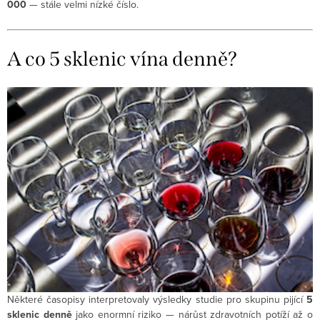
000
— stále velmi nízké číslo.
A co 5 sklenic vína denně?
Některé časopisy interpretovaly výsledky studie pro skupinu pijící
5
sklenic denně
jako enormní riziko — nárůst zdravotních potíží až o