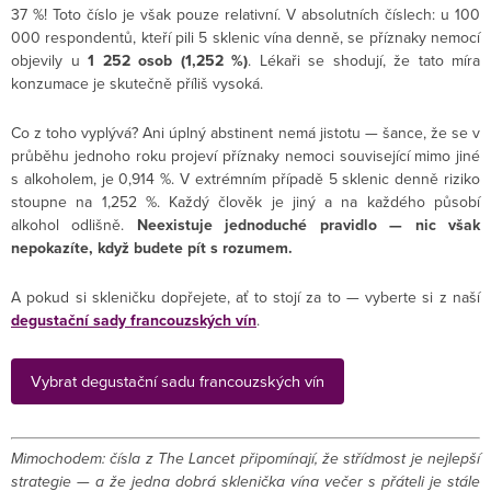
37 %! Toto číslo je však pouze relativní. V absolutních číslech: u 100
000 respondentů, kteří pili 5 sklenic vína denně, se příznaky nemocí
objevily u
1 252 osob (1,252 %)
. Lékaři se shodují, že tato míra
konzumace je skutečně příliš vysoká.
Co z toho vyplývá? Ani úplný abstinent nemá jistotu — šance, že se v
průběhu jednoho roku projeví příznaky nemoci související mimo jiné
s alkoholem, je 0,914 %. V extrémním případě 5 sklenic denně riziko
stoupne na 1,252 %. Každý člověk je jiný a na každého působí
alkohol odlišně.
Neexistuje jednoduché pravidlo — nic však
nepokazíte, když budete pít s rozumem.
A pokud si skleničku dopřejete, ať to stojí za to — vyberte si z naší
degustační sady francouzských vín
.
Vybrat degustační sadu francouzských vín
Mimochodem: čísla z The Lancet připomínají, že střídmost je nejlepší
strategie — a že jedna dobrá sklenička vína večer s přáteli je stále