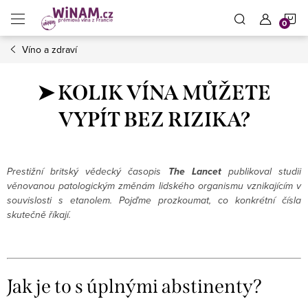
Přejít
N
na
obsah
Víno a zdraví
K
➤ KOLIK VÍNA MŮŽETE
VYPÍT BEZ RIZIKA?
Prestižní britský vědecký časopis
The Lancet
publikoval studii
věnovanou patologickým změnám lidského organismu vznikajícím v
souvislosti s etanolem. Pojďme prozkoumat, co konkrétní čísla
skutečně říkají.
Jak je to s úplnými abstinenty?