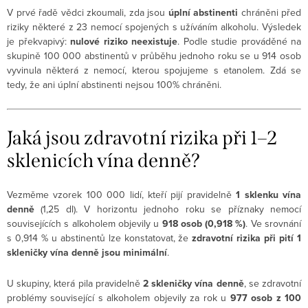
V prvé řadě vědci zkoumali, zda jsou
úplní abstinenti
chráněni před
riziky některé z 23 nemocí spojených s užíváním alkoholu. Výsledek
je překvapivý:
nulové riziko neexistuje
. Podle studie prováděné na
skupině 100 000 abstinentů v průběhu jednoho roku se u 914 osob
vyvinula některá z nemocí, kterou spojujeme s etanolem. Zdá se
tedy, že ani úplní abstinenti nejsou 100% chráněni.
Jaká jsou zdravotní rizika při 1–2
sklenicích vína denně?
Vezměme vzorek 100 000 lidí, kteří pijí pravidelně
1 sklenku vína
denně
(1,25 dl). V horizontu jednoho roku se příznaky nemocí
souvisejících s alkoholem objevily u
918 osob (0,918 %)
. Ve srovnání
s 0,914 % u abstinentů lze konstatovat, že
zdravotní rizika při pití 1
skleničky vína denně jsou minimální
.
U skupiny, která pila pravidelně
2 skleničky vína denně
, se zdravotní
problémy související s alkoholem objevily za rok u
977 osob z 100