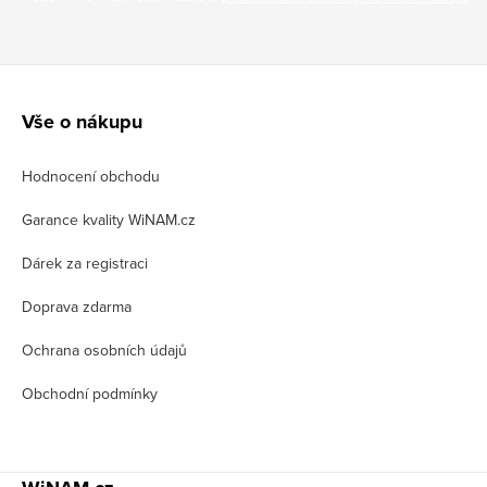
Z
á
Vše o nákupu
p
Hodnocení obchodu
a
t
Garance kvality WiNAM.cz
í
Dárek za registraci
Doprava zdarma
Ochrana osobních údajů
Obchodní podmínky