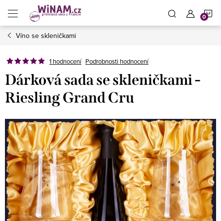
Přejít
N
na
obsah
Víno se skleničkami
K
1 hodnocení
Podrobnosti hodnocení
Dárková sada se skleničkami -
Riesling Grand Cru