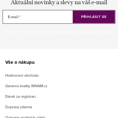
Aktuální novinky a slevy na váš e-mail
E-mail
PŘIHLÁSIT SE
Vložením e-mailu souhlasíte s
podmínkami ochrany osobních údajů
Z
á
Vše o nákupu
p
Hodnocení obchodu
a
t
Garance kvality WiNAM.cz
í
Dárek za registraci
Doprava zdarma
Ochrana osobních údajů