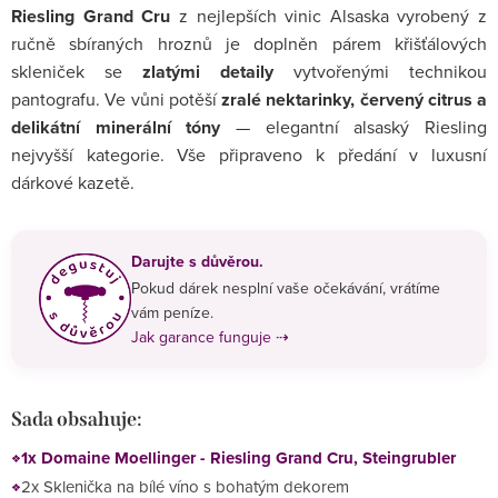
Riesling Grand Cru
z nejlepších vinic Alsaska vyrobený z
ručně sbíraných hroznů je doplněn párem křišťálových
skleniček se
zlatými detaily
vytvořenými technikou
pantografu
. Ve vůni potěší
zralé nektarinky, červený citrus a
delikátní minerální tóny
— elegantní alsaský Riesling
nejvyšší kategorie. Vše připraveno k předání v luxusní
dárkové kazetě.
Darujte s důvěrou.
Pokud dárek nesplní vaše očekávání, vrátíme
vám peníze.
Jak garance funguje ⇢
Sada obsahuje:
1x Domaine Moellinger - Riesling Grand Cru, Steingrubler
2x Sklenička na bílé víno s bohatým dekorem