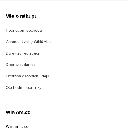
Z
á
Vše o nákupu
p
Hodnocení obchodu
a
t
Garance kvality WiNAM.cz
í
Dárek za registraci
Doprava zdarma
Ochrana osobních údajů
Obchodní podmínky
WiNAM.cz
Winam s.r.o.