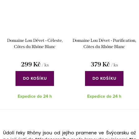
Domaine Lou Dévet - Céleste,
Domaine Lou Dévet - Purification,
Côtes du Rhône Blanc
Côtes du Rhône Blanc
299 Kč
379 Kč
/ ks
/ ks
DO KOŠÍKU
DO KOŠÍKU
Expedice do 24 h
Expedice do 24 h
O
v
Údolí řeky Rhôny jsou od jejího pramene ve Švýcarsku až