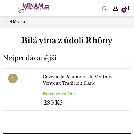
Přejít
N
na
obsah
Bílá vína
K
Bílá vína z údolí Rhôny
Nejprodávanější
Caveau de Beaumont du Ventoux -
Ventoux Tradition Blanc
Expedice do 24 h
239 Kč