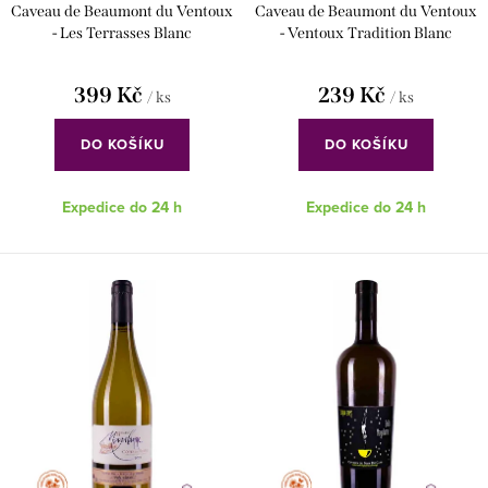
Caveau de Beaumont du Ventoux
Caveau de Beaumont du Ventoux
ů
t
- Les Terrasses Blanc
- Ventoux Tradition Blanc
ů
399 Kč
239 Kč
/ ks
/ ks
DO KOŠÍKU
DO KOŠÍKU
Expedice do 24 h
Expedice do 24 h