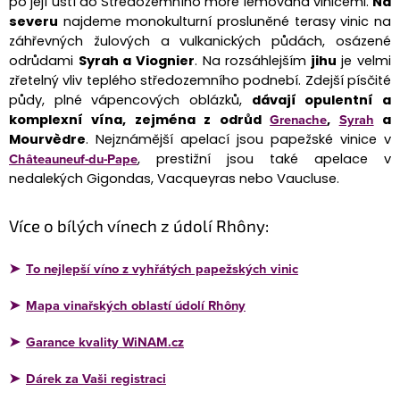
l
po její ústí do Středozemního moře lemována vinicemi.
Na
á
severu
najdeme monokulturní prosluněné terasy vinic na
záhřevných žulových a vulkanických půdách, osázené
d
odrůdami
Syrah a Viognier
. Na rozsáhlejším
jihu
je velmi
a
zřetelný vliv teplého středozemního podnebí. Zdejší písčité
c
půdy, plné vápencových oblázků,
dávají opulentní a
í
Grenache
Syrah
komplexní vína, zejména z odrůd
,
a
p
Mourvèdre
. Nejznámější apelací jsou papežské vinice v
Châteauneuf-du-Pape
, prestižní jsou také apelace v
r
nedalekých Gigondas, Vacqueyras nebo Vaucluse.
v
k
Více o bílých vínech z údolí Rhôny:
y
v
To nejlepší víno z vyhřátých papežských vinic
➤
ý
p
Mapa vinařských oblastí údolí Rhôny
➤
i
Garance kvality WiNAM.cz
➤
s
u
Dárek za Vaši registraci
➤