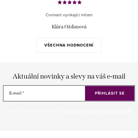
Cremant vynikající mňam
Klára Ožďanová
VŠECHNA HODNOCENÍ
Aktuální novinky a slevy na váš e-mail
E-mail
PŘIHLÁSIT SE
Vložením e-mailu souhlasíte s
podmínkami ochrany osobních údajů
Z