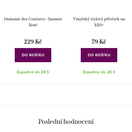
Domaine des Coutures - Saumur
Vinařský stylový přívěsek na
Rosé
klíče
229 Kč
79 Kč
DO KOŠÍKU
DO KOŠÍKU
Expedice do 24 h
Expedice do 24 h
Poslední hodnocení