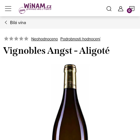
Přejít
N
na
obsah
Bílá vína
K
Neohodnoceno
Podrobnosti hodnocení
Vignobles Angst - Aligoté