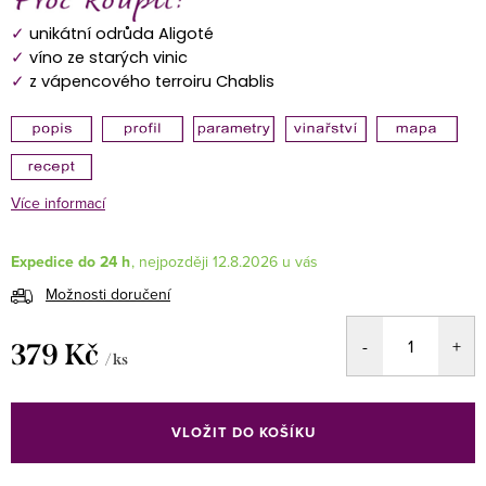
✓
unikátní odrůda Aligoté
✓
víno ze starých vinic
✓
z vápencového terroiru Chablis
Více informací
Expedice do 24 h
12.8.2026
Možnosti doručení
379 Kč
/ ks
Měrná
cena:
VLOŽIT DO KOŠÍKU