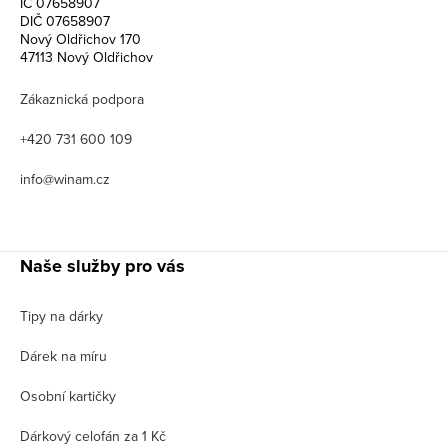
IČ 07658907
DIČ 07658907
Nový Oldřichov 170
47113 Nový Oldřichov
Zákaznická podpora
+420 731 600 109
info@winam.cz
Naše služby pro vás
Tipy na dárky
Dárek na míru
Osobní kartičky
Dárkový celofán za 1 Kč