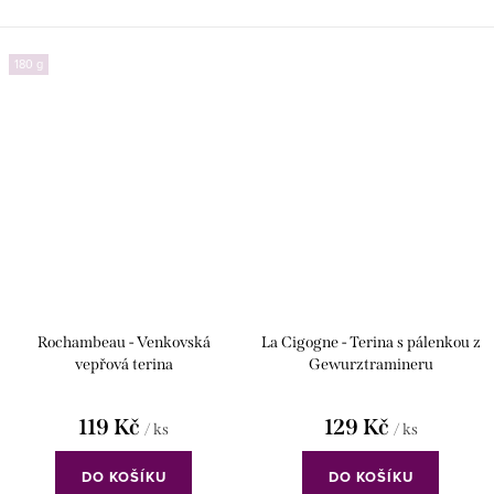
180 g
Rochambeau - Venkovská
La Cigogne - Terina s pálenkou z
vepřová terina
Gewurztramineru
119 Kč
129 Kč
/ ks
/ ks
DO KOŠÍKU
DO KOŠÍKU