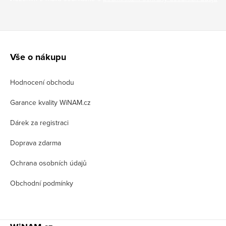
Z
á
Vše o nákupu
p
Hodnocení obchodu
a
t
Garance kvality WiNAM.cz
í
Dárek za registraci
Doprava zdarma
Ochrana osobních údajů
Obchodní podmínky