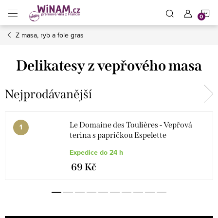
Přejít
N
na
obsah
Z masa, ryb a foie gras
K
Delikatesy z vepřového masa
Nejprodávanější
Le Domaine des Toulières - Vepřová
terina s papričkou Espelette
Expedice do 24 h
69 Kč