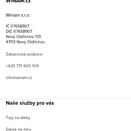
WiNAM.cz
Winam s.r.o.
IČ 07658907
DIČ 07658907
Nový Oldřichov 170
47113 Nový Oldřichov
Zákaznická podpora
+420 731 600 109
info@winam.cz
Naše služby pro vás
Tipy na dárky
Dárek na míru