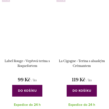
Label Rouge - Vepřová terina s
La Cigogne - Terina s alsaským
Roquefortem
Crémantem
99 Kč
119 Kč
/ ks
/ ks
DO KOŠÍKU
DO KOŠÍKU
Expedice do 24 h
Expedice do 24 h