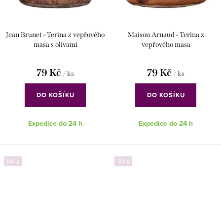
Jean Brunet - Terina z vepřového
Maison Arnaud - Terina z
masa s olivami
vepřového masa
79 Kč
79 Kč
/ ks
/ ks
DO KOŠÍKU
DO KOŠÍKU
Expedice do 24 h
Expedice do 24 h
180 g
180 g