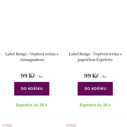
Label Rouge - Vepřová terina s
Label Rouge - Vepřová terina s
Armagnakem
papričkou Espelette
99 Kč
99 Kč
/ ks
/ ks
DO KOŠÍKU
DO KOŠÍKU
Expedice do 24 h
Expedice do 24 h
90 g
100 g