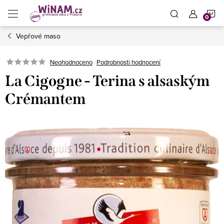
Přejít
N
na
obsah
Vepřové maso
K
Neohodnoceno
Podrobnosti hodnocení
La Cigogne - Terina s alsaským
Crémantem