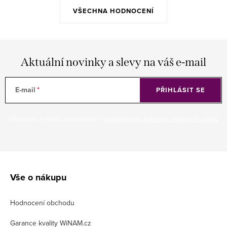
VŠECHNA HODNOCENÍ
Aktuální novinky a slevy na váš e-mail
E-mail
PŘIHLÁSIT SE
Vložením e-mailu souhlasíte s
podmínkami ochrany osobních údajů
Z
á
Vše o nákupu
p
Hodnocení obchodu
a
t
Garance kvality WiNAM.cz