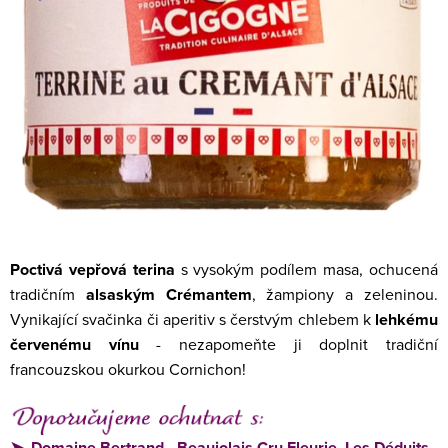
Poctivá vepřová terina
s vysokým podílem masa, ochucená
tradičním
alsaským Crémantem
, žampiony a zeleninou.
Vynikající svačinka či aperitiv s čerstvým chlebem k
lehkému
červenému vínu
- nezapomeňte ji doplnit tradiční
francouzskou okurkou Cornichon!
➤
Domaine Bertrand - Beaujolais Cru Fleurie, Les Déduits