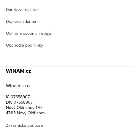
í
Dárek za registraci
Doprava zdarma
Ochrana osobních údajů
Obchodní podmínky
WiNAM.cz
Winam s.r.o.
IČ 07658907
DIČ 07658907
Nový Oldřichov 170
47113 Nový Oldřichov
Zákaznická podpora