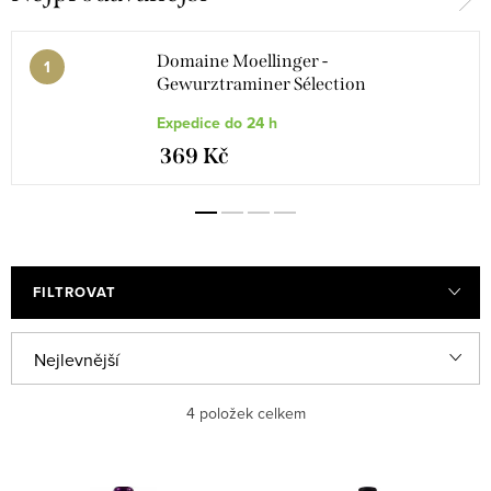
Domaine Moellinger -
Gewurztraminer Sélection
Expedice do 24 h
369 Kč
FILTROVAT
V
Ř
Nejlevnější
ý
a
Nejdražší
4
položek celkem
p
z
i
e
Nejprodávanější