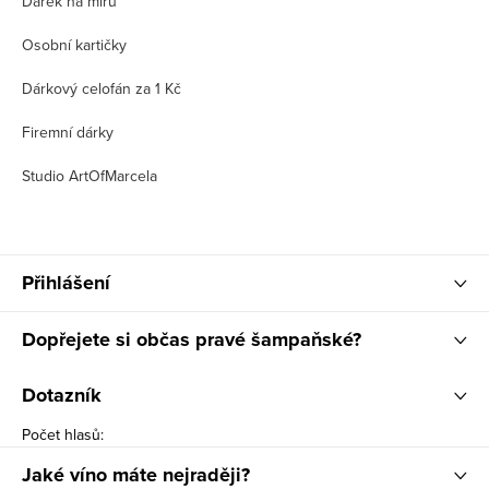
Dárek na míru
Osobní kartičky
Dárkový celofán za 1 Kč
Firemní dárky
Studio ArtOfMarcela
Přihlášení
Dopřejete si občas pravé šampaňské?
Dotazník
Počet hlasů:
Jaké víno máte nejraději?