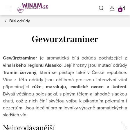
Přejít
N
na
obsah
Bílé odrůdy
K
Gewurztraminer
Gewürztraminer
je aromatická bílá odrůda pocházející z
vinařského regionu Alsasko
. Její hrozny jsou mutací odrůdy
Tramín červený
, která se pěstuje také v České republice.
Vína z této odrůdy jsou oblíbená pro svou intenzivní vůni
připomínající
růže, marakuju, exotické ovoce a koření
.
Bývají většinou polosladká, s plným tělem a lahodně sladkou
chutí, což z nich činí skvělou volbu k pikantním pokrmům i
dezertům. Jsou ideální pro milovníky výrazně aromatických a
sladších vín.
Nejprodávanější