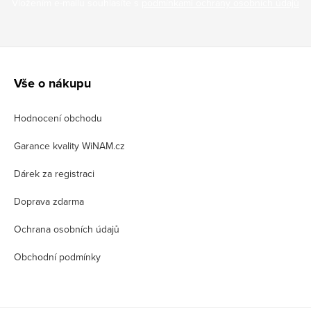
Vložením e-mailu souhlasíte s
podmínkami ochrany osobních údajů
Z
á
Vše o nákupu
p
Hodnocení obchodu
a
t
Garance kvality WiNAM.cz
í
Dárek za registraci
Doprava zdarma
Ochrana osobních údajů
Obchodní podmínky