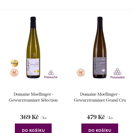
Domaine Moellinger -
Domaine Moellinger -
Gewurztraminer Sélection
Gewurztraminer Grand Cru
Hengst
369 Kč
479 Kč
/ ks
/ ks
DO KOŠÍKU
DO KOŠÍKU