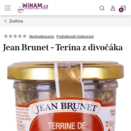
Přejít
N
na
obsah
Zvěřina
K
Neohodnoceno
Podrobnosti hodnocení
Jean Brunet - Terina z divočáka