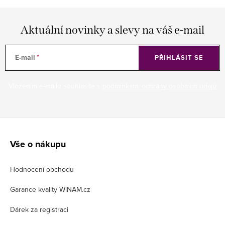
Aktuální novinky a slevy na váš e-mail
E-mail
PŘIHLÁSIT SE
Vložením e-mailu souhlasíte s
podmínkami ochrany osobních údajů
Z
á
Vše o nákupu
p
Hodnocení obchodu
a
t
Garance kvality WiNAM.cz
í
Dárek za registraci