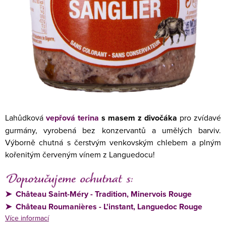
Lahůdková
vepřová
terina
s masem z divočáka
pro zvídavé
gurmány, vyrobená bez konzervantů a umělých barviv.
Výborně chutná s čerstvým venkovským chlebem a plným
kořenitým červeným vínem z Languedocu!
➤
Château Saint-Méry - Tradition, Minervois Rouge
➤
Château Roumanières - L'instant, Languedoc Rouge
Více informací