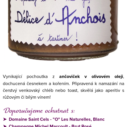
Vynikající pochoutka z
ančoviček v olivovém oleji
,
dochucená česnekem a kořením. Připravená k namazání na
čerstvý venkovský chléb nebo toast, skvělá jako aperitiv s
růžovým či bílým vínem!
➤
Domaine Saint Cels - "O" Les Naturelles, Blanc
➤
Champagne Michel Marcoult - Brut Rosé