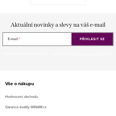
Aktuální novinky a slevy na váš e-mail
E-mail
PŘIHLÁSIT SE
Vložením e-mailu souhlasíte s
podmínkami ochrany osobních údajů
Z
á
Vše o nákupu
p
Hodnocení obchodu
a
t
Garance kvality WiNAM.cz