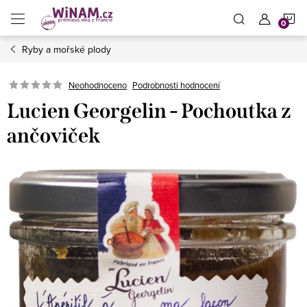
Přejít
N
na
obsah
Ryby a mořské plody
K
Neohodnoceno
Podrobnosti hodnocení
Lucien Georgelin - Pochoutka z
ančoviček