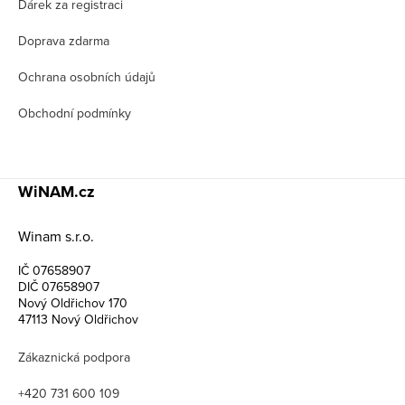
í
Dárek za registraci
Doprava zdarma
Ochrana osobních údajů
Obchodní podmínky
WiNAM.cz
Winam s.r.o.
IČ 07658907
DIČ 07658907
Nový Oldřichov 170
47113 Nový Oldřichov
Zákaznická podpora
+420 731 600 109