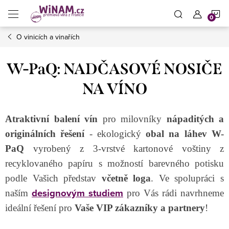
Přejít
N
na
obsah
O vinicích a vinařích
K
W-PaQ: NADČASOVÉ NOSIČE
NA VÍNO
Atraktivní balení vín
pro milovníky
nápaditých a
originálních řešení
- ekologický
obal na láhev W-
PaQ
vyrobený z 3-vrstvé kartonové voštiny z
recyklovaného papíru s možností barevného potisku
podle Vašich představ
včetně loga
. Ve spolupráci s
designovým studiem
naším
pro Vás rádi navrhneme
ideální řešení pro
Vaše VIP zákazníky a partnery
!