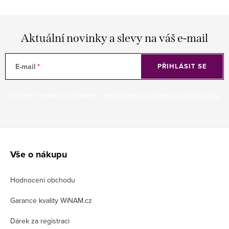
Aktuální novinky a slevy na váš e-mail
E-mail
PŘIHLÁSIT SE
Vložením e-mailu souhlasíte s
podmínkami ochrany osobních údajů
Z
á
Vše o nákupu
p
Hodnocení obchodu
a
t
Garance kvality WiNAM.cz
í
Dárek za registraci