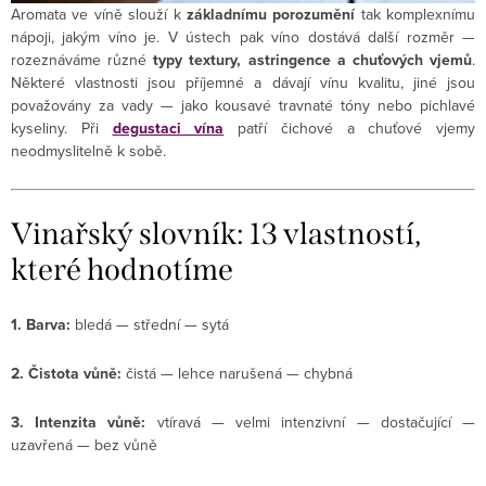
Aromata ve víně slouží k
základnímu porozumění
tak komplexnímu
nápoji, jakým víno je. V ústech pak víno dostává další rozměr —
rozeznáváme různé
typy textury, astringence a chuťových vjemů
.
Některé vlastnosti jsou příjemné a dávají vínu kvalitu, jiné jsou
považovány za vady — jako kousavé travnaté tóny nebo pichlavé
kyseliny. Při
degustaci vína
patří čichové a chuťové vjemy
neodmyslitelně k sobě.
Vinařský slovník: 13 vlastností,
které hodnotíme
1. Barva:
bledá — střední — sytá
2. Čistota vůně:
čistá — lehce narušená — chybná
3. Intenzita vůně:
vtíravá — velmi intenzivní — dostačující —
uzavřená — bez vůně