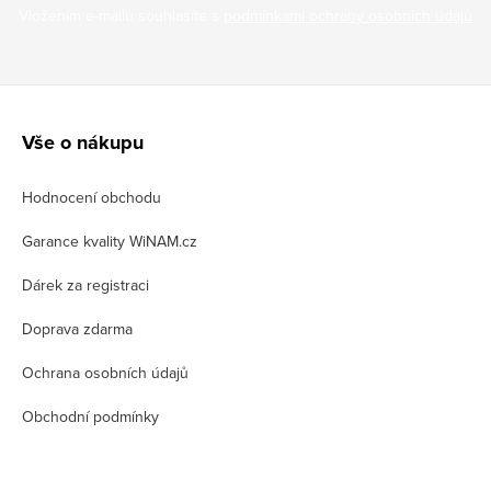
Vložením e-mailu souhlasíte s
podmínkami ochrany osobních údajů
Z
á
Vše o nákupu
p
Hodnocení obchodu
a
t
Garance kvality WiNAM.cz
í
Dárek za registraci
Doprava zdarma
Ochrana osobních údajů
Obchodní podmínky