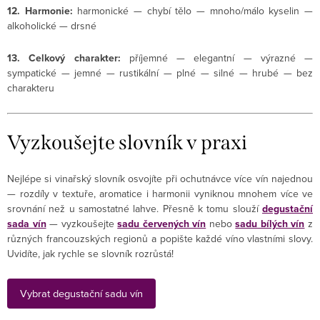
12. Harmonie:
harmonické — chybí tělo — mnoho/málo kyselin —
alkoholické — drsné
13. Celkový charakter:
příjemné — elegantní — výrazné —
sympatické — jemné — rustikální — plné — silné — hrubé — bez
charakteru
Vyzkoušejte slovník v praxi
Nejlépe si vinařský slovník osvojíte při ochutnávce více vín najednou
— rozdíly v textuře, aromatice i harmonii vyniknou mnohem více ve
srovnání než u samostatné lahve. Přesně k tomu slouží
degustační
sada vín
— vyzkoušejte
sadu červených vín
nebo
sadu bílých vín
z
různých francouzských regionů a popište každé víno vlastními slovy.
Uvidíte, jak rychle se slovník rozrůstá!
Vybrat degustační sadu vín