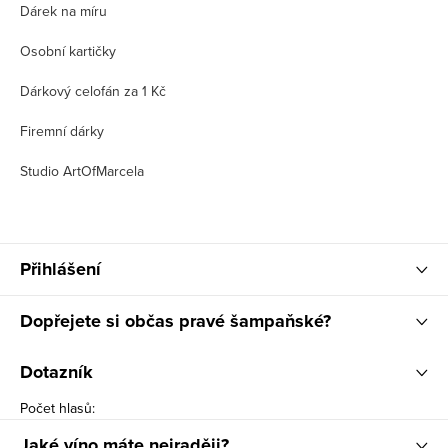
Dárek na míru
Osobní kartičky
Dárkový celofán za 1 Kč
Firemní dárky
Studio ArtOfMarcela
Přihlášení
Dopřejete si občas pravé šampaňské?
Dotazník
Počet hlasů:
Jaké víno máte nejraději?