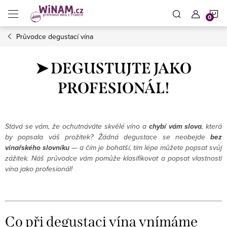
Přejít
N
na
obsah
Průvodce degustací vína
K
➤ DEGUSTUJTE JAKO
PROFESIONÁL!
Stává se vám, že ochutnáváte skvělé víno a
chybí vám slova
, která
by popsala váš prožitek? Žádná degustace se neobejde
bez
vinařského slovníku
— a čím je bohatší, tím lépe můžete popsat svůj
zážitek. Náš průvodce vám pomůže klasifikovat a popsat vlastnosti
vína jako profesionál!
Co při degustaci vína vnímáme