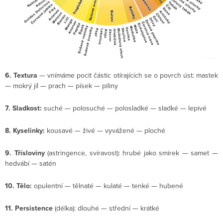
6. Textura
— vnímáme pocit částic otírajících se o povrch úst: mastek
— mokrý jíl — prach — písek — piliny
7. Sladkost:
suché — polosuché — polosladké — sladké — lepivé
8. Kyselinky:
kousavé — živé — vyvážené — ploché
9. Třísloviny
(astringence, svíravost): hrubé jako smirek — samet —
hedvábí — satén
10. Tělo:
opulentní — tělnaté — kulaté — tenké — hubené
11. Persistence
(délka): dlouhé — střední — krátké