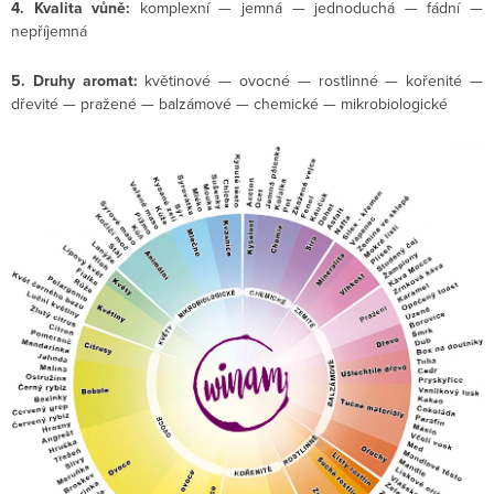
4. Kvalita vůně:
komplexní — jemná — jednoduchá — fádní —
nepříjemná
5. Druhy aromat:
květinové — ovocné — rostlinné — kořenité —
dřevité — pražené — balzámové — chemické — mikrobiologické