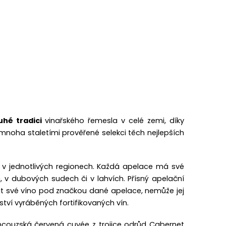
uhé tradici
vinařského řemesla v celé zemi, díky
, mnoha staletími prověřené selekci těch nejlepších
 v jednotlivých regionech. Každá apelace má své
v dubových sudech či v lahvích. Přísný apelační
t své víno pod značkou dané apelace, nemůže jej
tví vyráběných fortifikovaných vín.
rancouzská červená cuvée z trojice odrůd Cabernet