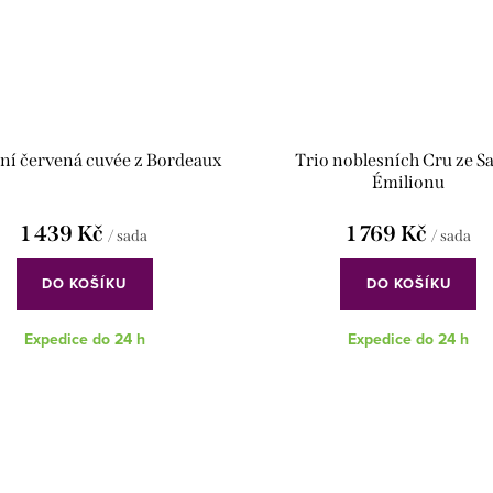
ní červená cuvée z Bordeaux
Trio noblesních Cru ze Sa
Émilionu
1 439 Kč
1 769 Kč
/ sada
/ sada
DO KOŠÍKU
DO KOŠÍKU
Expedice do 24 h
Expedice do 24 h