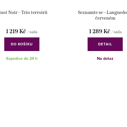
inot Noir – Trio terroirů
Seznamte se – Languedo
červeném
1 219 Kč
1 289 Kč
/ sada
/ sada
DO KOŠÍKU
DETAIL
Expedice do 24 h
Na dotaz