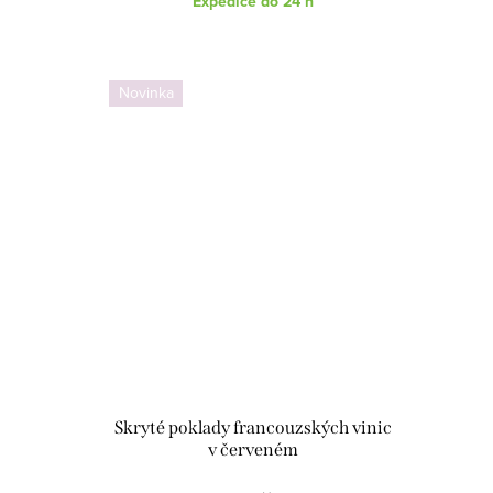
Expedice do 24 h
Novinka
Skryté poklady francouzských vinic
v červeném