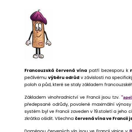
v
l
á
d
a
c
í
Francouzská červená vína
patří bezesporu k
p
pečlivému
výběru odrůd
v závislosti na specific
r
poloh a půd, které se staly základem francouzsk
v
apel
Základem vinohradnictví ve Francii jsou tzv.
"
k
předepsané odrůdy, povolené maximální výnosy n
y
systém byl ve Francii zaveden v 19.století a jeho c
zkrátka ošidit. Všechna
červená vína ve Francii 
v
ý
B
Doménou červených vín jsou ve Francii vinice v