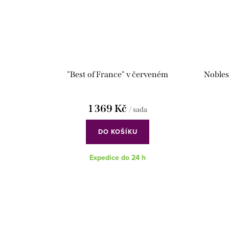
"Best of France" v červeném
Nobles
1 369 Kč
/ sada
DO KOŠÍKU
Expedice do 24 h
O