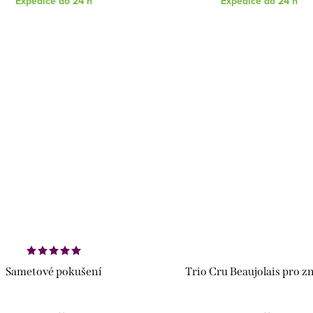
Expedice do 24 h
Expedice do 24 h
Sametové pokušení
Trio Cru Beaujolais pro z