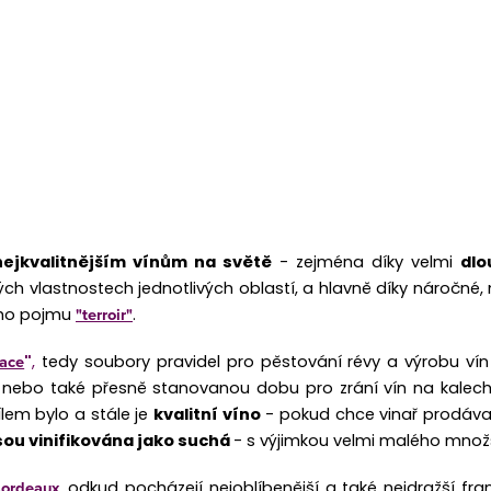
nejkvalitnějším vínům na světě
- zejména díky velmi
dlo
kých vlastnostech jednotlivých oblastí, a hlavně díky náročné
"terroir"
ého pojmu
.
ace
"
,
tedy soubory pravidel pro pěstování révy a výrobu vín
ebo také přesně stanovanou dobu pro zrání vín na kalech, 
ílem bylo a stále je
kvalitní víno
- pokud chce vinař prodáva
jsou vinifikována jako suchá
- s výjimkou velmi malého množs
ordeaux
, odkud pocházejí nejoblíbenější a také nejdražší f