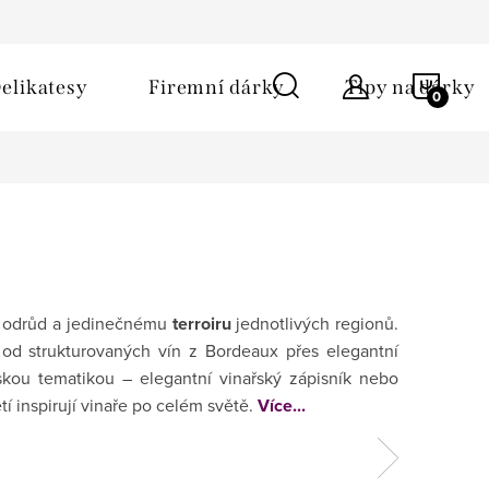
ů
Obchodní podmínky
Kontakt
Napište nám
NÁKU
elikatesy
Firemní dárky
Tipy na dárky
KOŠÍ
ěru odrůd a jedinečnému
terroiru
jednotlivých regionů.
 od strukturovaných vín z Bordeaux přes elegantní
skou tematikou – elegantní vinařský zápisník nebo
letí inspirují vinaře po celém světě.
Více...