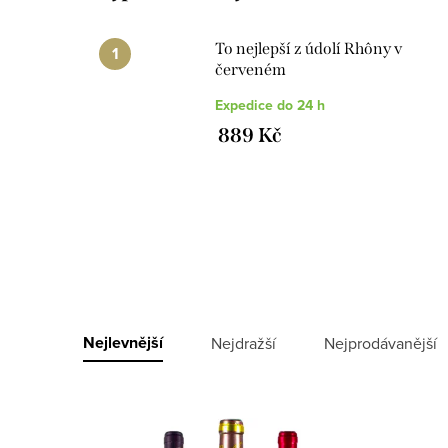
To nejlepší z údolí Rhôny v
červeném
Expedice do 24 h
889 Kč
V
ý
Ř
Nejlevnější
Nejdražší
Nejprodávanější
p
a
i
z