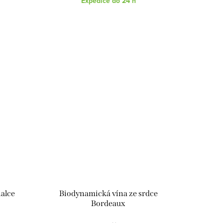
Expedice do 24 h
nalce
Biodynamická vína ze srdce
Bordeaux