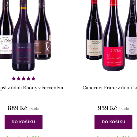
epší z údolí Rhôny v červeném
Cabernet Franc z údolí L
889 Kč
959 Kč
/ sada
/ sada
DO KOŠÍKU
DO KOŠÍKU