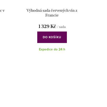
c v
Výhodná sada červených vín z
Francie
1 329 Kč
/ sada
DO KOŠÍKU
Expedice do 24 h