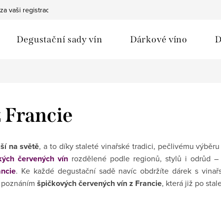
za vaši registraci
Bezpečná doprava
Ochrana osobních údaj
Degustační sady vín
Dárkové víno
D
z Francie
ší na světě
, a to díky staleté vinařské tradici, pečlivému výb
kých červených vín
rozdělené podle regionů, stylů i odrůd –
ancie
. Ke každé degustační sadě navíc obdržíte dárek s vinař
za poznáním
špičkových červených vín z Francie
, která již po sta