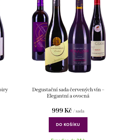
oiry
Degustační sada červených vín –
Elegantní a ovocná
999 Kč
/ sada
DO KOŠÍKU