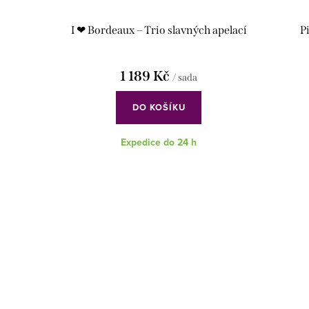
I ❤ Bordeaux – Trio slavných apelací
P
1 189 Kč
/ sada
DO KOŠÍKU
Expedice do 24 h