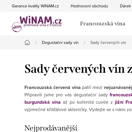
Přejít
Garance kvality WiNAM.cz
Hodnocení obchodu
Dárek 
na
obsah
Francouzská vína
Degustační sady vín
Sady červených vín
Domů
Sady červených vín 
Francouzská červená vína
patří mezi
nejuznávaněj
Připravili jsme pro vás degustační sady
francouzs
burgundská vína
až po kořenitá cuvée z
jižní Fr
výjimečné křišťálové skleničky. Vydejte se s námi 
Nejprodávanější