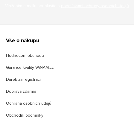
Vložením e-mailu souhlasíte s
podmínkami ochrany osobních údajů
Z
á
Vše o nákupu
p
Hodnocení obchodu
a
t
Garance kvality WiNAM.cz
í
Dárek za registraci
Doprava zdarma
Ochrana osobních údajů
Obchodní podmínky