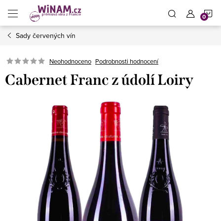
Přejít
N
na
obsah
Sady červených vín
K
Neohodnoceno
Podrobnosti hodnocení
Cabernet Franc z údolí Loiry