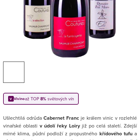
až TOP
8%
světových vín
Vivino
V
Ušlechtilá odrůda
Cabernet Franc
je králem vinic v rozlehlé
vinařské oblasti
v údolí řeky Loiry
již po celá staletí. Zdejší
mírné klima, půdní podloží z propustného
křídového tufu
a