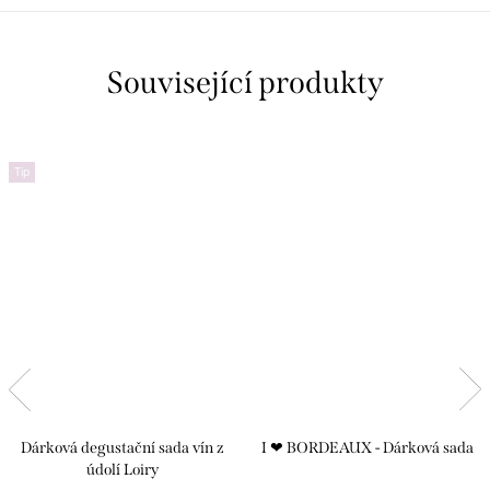
Související produkty
Tip
Dárková degustační sada vín z
I ❤︎ BORDEAUX - Dárková sada
údolí Loiry