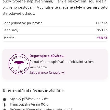
půdy tvořené naplaveninami, jílem a pískovcem jsou ideální
pro jeho pěstování. Vychutnejte si
různé styly a terroiry
této
starodávné odrůdy.
Cena jednotlivě po lahvích:
1 127 Kč
Cena sady:
959 Kč
Ušetříte:
168 Kč
Degustujte s důvěrou.
Pokud víno nesplní vaše očekávání, vrátíme
vám peníze.
Jak garance funguje ⇢
K této sadě od nás navíc získáte:
Stylový přívěsek na klíče
Francouzská terina 90 g
Průvodce "Degustujte jako profesionál"