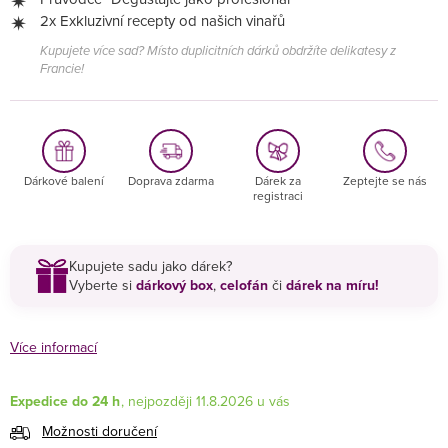
2x Exkluzivní recepty od našich vinařů
Kupujete více sad? Místo duplicitních dárků obdržíte delikatesy z
Francie!
Dárkové balení
Doprava zdarma
Dárek za
Zeptejte se nás
registraci
Kupujete sadu jako dárek?
Vyberte si
dárkový box
,
celofán
či
dárek na míru!
Více informací
Expedice do 24 h
11.8.2026
Možnosti doručení