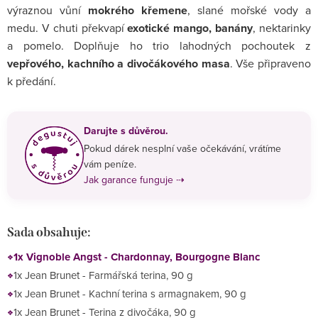
výraznou vůní
mokrého křemene
, slané mořské vody a
medu. V chuti překvapí
exotické mango, banány
, nektarinky
a pomelo. Doplňuje ho trio lahodných pochoutek z
vepřového, kachního a divočákového masa
. Vše připraveno
k předání.
Darujte s důvěrou.
Pokud dárek nesplní vaše očekávání, vrátíme
vám peníze.
Jak garance funguje ⇢
Sada obsahuje:
1x Vignoble Angst - Chardonnay, Bourgogne Blanc
1x Jean Brunet - Farmářská terina, 90 g
1x Jean Brunet - Kachní terina s armagnakem, 90 g
1x Jean Brunet - Terina z divočáka, 90 g