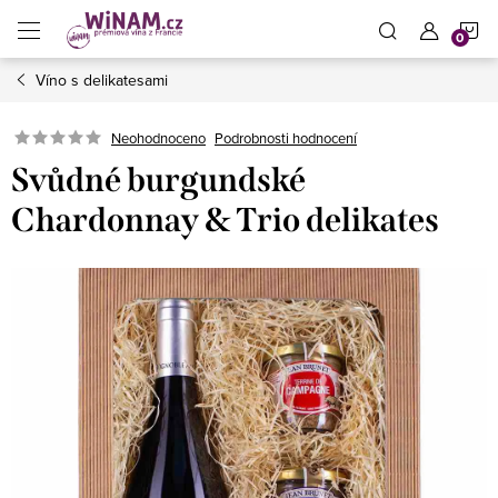
Přejít
N
na
obsah
Víno s delikatesami
K
Neohodnoceno
Podrobnosti hodnocení
Svůdné burgundské
Chardonnay & Trio delikates