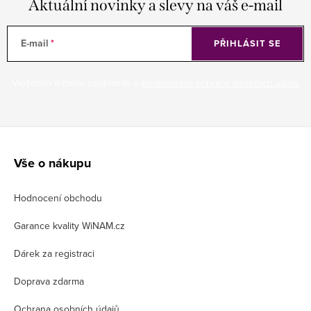
Aktuální novinky a slevy na váš e-mail
E-mail
PŘIHLÁSIT SE
Vložením e-mailu souhlasíte s
podmínkami ochrany osobních údajů
Z
á
Vše o nákupu
p
Hodnocení obchodu
a
t
Garance kvality WiNAM.cz
í
Dárek za registraci
Doprava zdarma
Ochrana osobních údajů