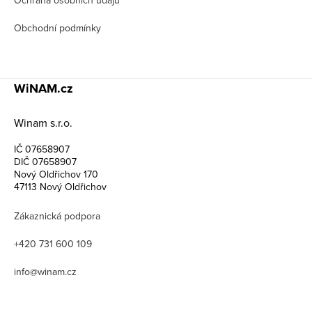
Ochrana osobních údajů
Obchodní podmínky
WiNAM.cz
Winam s.r.o.
IČ 07658907
DIČ 07658907
Nový Oldřichov 170
47113 Nový Oldřichov
Zákaznická podpora
+420 731 600 109
info@winam.cz