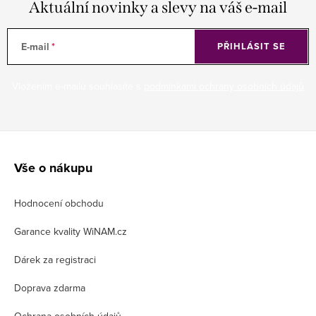
Aktuální novinky a slevy na váš e-mail
E-mail
PŘIHLÁSIT SE
Vložením e-mailu souhlasíte s
podmínkami ochrany osobních údajů
Z
á
Vše o nákupu
p
Hodnocení obchodu
a
t
Garance kvality WiNAM.cz
í
Dárek za registraci
Doprava zdarma