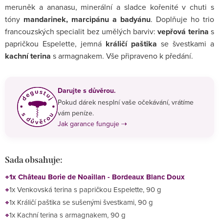
meruněk a ananasu, minerální a sladce kořenité v chuti s
tóny
mandarinek, marcipánu a badyánu
. Doplňuje ho trio
francouzských specialit bez umělých barviv:
vepřová terina
s
papričkou Espelette, jemná
králičí paštika
se švestkami a
kachní terina
s armagnakem. Vše připraveno k předání.
Darujte s důvěrou.
Pokud dárek nesplní vaše očekávání, vrátíme
vám peníze.
Jak garance funguje ⇢
Sada obsahuje:
1x Château Borie de Noaillan - Bordeaux Blanc Doux
1x Venkovská terina s papričkou Espelette, 90 g
1x Králičí paštika se sušenými švestkami, 90 g
1x Kachní terina s armagnakem, 90 g