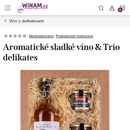
Přejít
N
na
obsah
Víno s delikatesami
K
Neohodnoceno
Podrobnosti hodnocení
Aromatické sladké víno & Trio
delikates