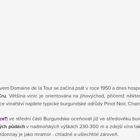
ázvem Domaine de la Tour se začíná psát v roce 1950 a dnes hosp
Cru
. Většina vinic je orientována na jihovýchod, přičemž někte
dce vinařství najdete typické burgundské odrůdy Pinot Noir, Char
ce?
) ve střední části Burgundska oceňovali již ve středověku bu
vých půdách
v nadmořských výškách 230-300 m a zdejší vína tak 
ardonnay je jako mramor - chladné a ušlechtilé zároveň.