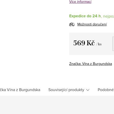
Více informací
Expedice do 24 h
Možnosti doručení
569 Kč
/ ks
Měrná
cena:
Značka:
Vína z Burgundska
čka
Vína z Burgundska
Související produkty
Podobné