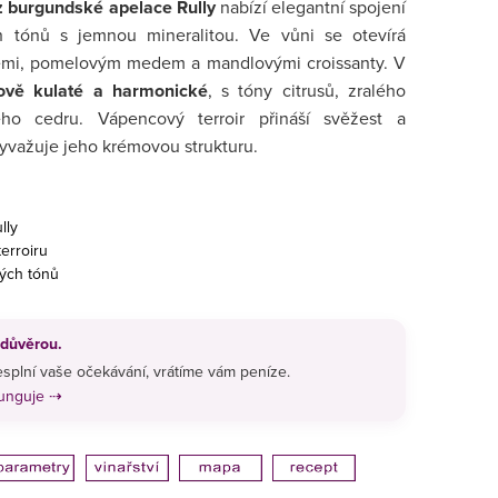
 burgundské apelace Rully
nabízí elegantní spojení
 tónů s jemnou mineralitou. Ve vůni se otevírá
emi, pomelovým medem a mandlovými croissanty. V
ově kulaté a harmonické
, s tóny citrusů, zralého
o cedru. Vápencový terroir přináší svěžest a
vyvažuje jeho krémovou strukturu.
lly
erroiru
ých tónů
 důvěrou.
splní vaše očekávání, vrátíme vám peníze.
funguje ⇢