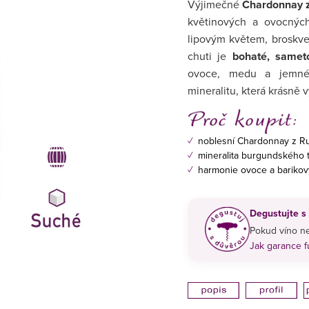
Výjimečné
Chardonnay z
květinových a ovocných
lipovým květem, broskv
chuti je
bohaté, samet
ovoce, medu a jemnéh
mineralitu, která krásně 
✓
noblesní Chardonnay z Ru
✓
mineralita burgundského t
✓
harmonie ovoce a barikov
Degustujte s
Pokud víno ne
Jak garance 