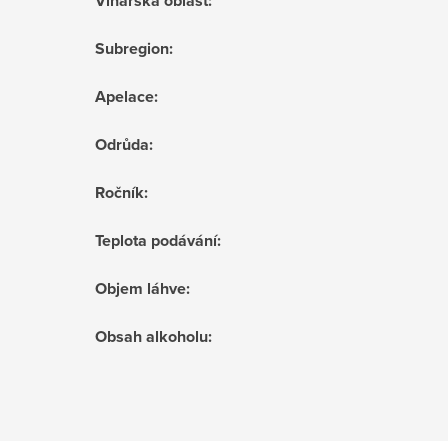
Vinařská oblast
:
Subregion
:
Apelace
:
Odrůda
:
Ročník
:
Teplota podávání
:
Objem láhve
:
Obsah alkoholu
: