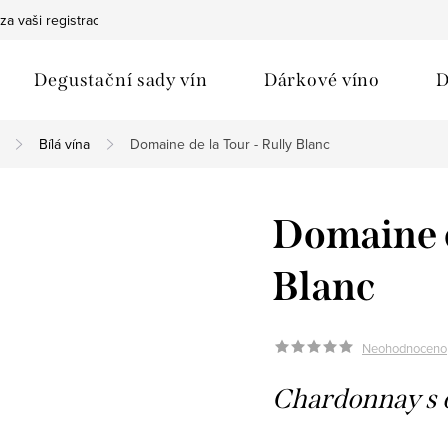
za vaši registraci
Bezpečná doprava
Ochrana osobních údaj
Degustační sady vín
Dárkové víno
D
Bílá vína
Domaine de la Tour - Rully Blanc
Domaine d
Blanc
Neohodnoceno
Chardonnay s 