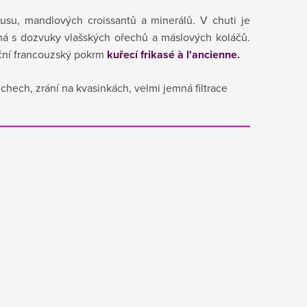
rusu, mandlových croissantů a minerálů. V chuti je
há s dozvuky vlašských ořechů a
máslových koláčů.
ční francouzský pokrm
kuřecí frikasé à l'ancienne.
chech, zrání na kvasinkách, velmi jemná filtrace