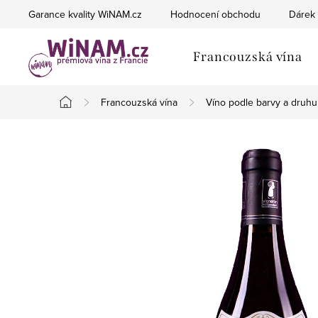
Přejít
Garance kvality WiNAM.cz
Hodnocení obchodu
Dárek 
na
obsah
Francouzská vína
Francouzská vína
Víno podle barvy a druhu
Domů