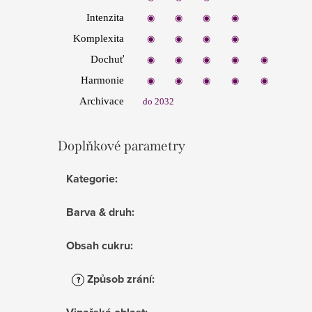
Intenzita
◉
◉
◉
◉
◉
Komplexita
◉
◉
◉
◉
◉
Dochuť
◉
◉
◉
◉
◉
Harmon
ie
◉
◉
◉
◉
◉
Archivace
do 2032
Doplňkové parametry
Kategorie
:
Barva & druh
:
Obsah cukru
:
Způsob zrání
:
?