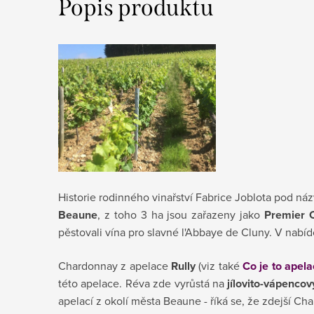
Popis produktu
Historie rodinného vinařství Fabrice Joblota pod n
Beaune
, z toho 3 ha jsou zařazeny jako
Premier 
pěstovali vína pro slavné l'Abbaye de Cluny. V nabí
Chardonnay z apelace
Rully
(viz také
Co je to apela
této apelace. Réva zde vyrůstá na
jílovito-vápenco
apelací z okolí města Beaune - říká se, že zdejší Ch