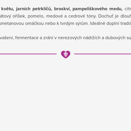
 květu, jarních petrklíčů, broskví, pampeliškového medu,
cit
átový oříšek, pomelo, medové a cedrové tóny. Dochuť je dlou
smetanovou omáčkou nebo k tvrdým sýrům. Ideálně doplní tradi
é kvašení, fermentace a zrání v nerezových nádržích a dubových su