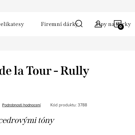
ů
Obchodní podmínky
Kontakt
Napište nám
NÁKU
elikatesy
Firemní dárky
Tipy na dárky
KOŠÍ
e la Tour - Rully
Kód produktu:
3788
Podrobnosti hodnocení
cedrovými tóny