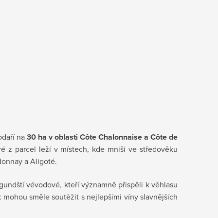
odaří na
30 ha v oblasti Côte Chalonnaise a Côte de
ré z parcel leží v místech, kde mniši ve středověku
donnay a Aligoté.
rgundští vévodové, kteří významně přispěli k věhlasu
mohou směle soutěžit s nejlepšími víny slavnějších