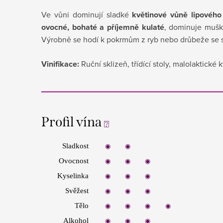
Ve vůni dominují sladké
květinové vůně lipového
ovocné, bohaté a příjemně kulaté
, dominuje mušk
Výrobně se hodí k pokrmům z ryb nebo drůbeže se 
Vinifikace:
Ruční sklizeň, třídící stoly, malolaktick
Profil vína
⍰
Sladkost
◉
◉
◉
◉
◉
Ovocnost
◉
◉
◉
◉
◉
Kyselinka
◉
◉
◉
◉
◉
Svěžest
◉
◉
◉
◉
◉
Tělo
◉
◉
◉
◉
◉
Alkohol
◉
◉
◉
◉
◉