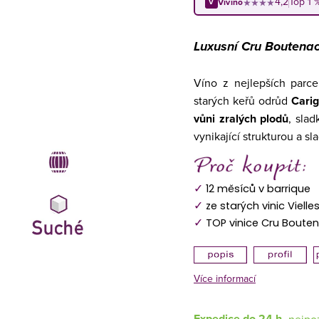
4,2
Top 1 
Vivino
★★★★
V
Luxusní Cru Boutenac
Víno z nejlepších parce
starých keřů odrůd
Cari
vůni zralých plodů
, sla
vynikající strukturou a s
✓
12 měsíců v barrique
✓
ze starých vinic Vielle
✓
TOP vinice Cru Boute
Více informací
Expedice do 24 h