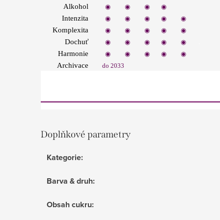
Alkohol
◉
◉
◉
◉
◉
Intenzita
◉
◉
◉
◉
◉
Komplexita
◉
◉
◉
◉
◉
.
Dochuť
◉
◉
◉
◉
◉
Harmonie
◉
◉
◉
◉
◉
Archivace
do 2033
Doplňkové parametry
Kategorie
:
Barva & druh
:
Obsah cukru
: