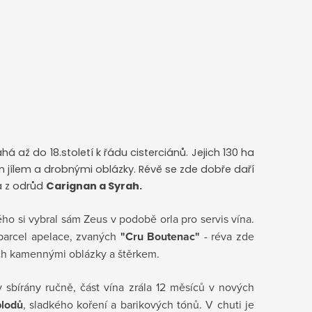
á až do 18.století k řádu cisterciánů. Jejich 130 ha
m jílem a drobnými oblázky. Révě se zde dobře daří
a z odrůd
Carignan a Syrah.
o si vybral sám Zeus v podobě orla pro servis vína.
parcel apelace, zvaných
"Cru Boutenac"
- réva zde
tých kamennými oblázky a štěrkem.
y sbírány ručně, část vína zrála 12 měsíců v nových
plodů
, sladkého koření a barikových tónů. V chuti je