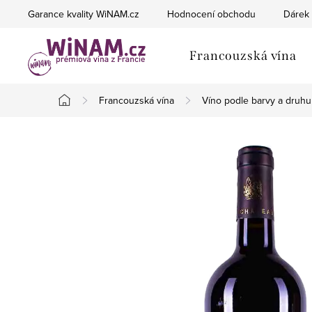
Přejít
Garance kvality WiNAM.cz
Hodnocení obchodu
Dárek 
na
obsah
Francouzská vína
Francouzská vína
Víno podle barvy a druhu
Domů