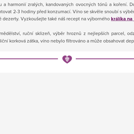
rou a harmonií zralých, kandovaných ovocných tónů a koření. 
ovat 2-3 hodiny před konzumací. Víno se skvěle snoubí s výběr
é dezerty.
Vyzkoušejte také náš recept na výborného
králíka na
ělství, ruční sklizeň, výběr hroznů z nejlepších parcel, odzrn
iční korková zátka, víno nebylo filtrováno a může obsahovat dep