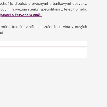
Dochuť je dlouhá, s ovocnými a barikovými dozvuky.
ovými hovězími steaky, specialitami z telecího nebo
 jalovci a červeném víně.
ění, tradiční vinifikace, zrání části vína v nových
ot