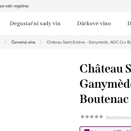
za vaši registraci
Bezpečná doprava
Ochrana osobních údaj
Degustační sady vín
Dárkové víno
D
Červená vína
Château Saint-Estève - Ganymède, AOC Cru B
Château S
Ganymèd
Boutenac
Neohodnoceno