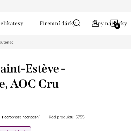
ů
Obchodní podmínky
Kontakt
Napište nám
NÁKU
elikatesy
Firemní dárky
Tipy na dárky
KOŠÍ
outenac
aint-Estève -
e, AOC Cru
Kód produktu:
5755
Podrobnosti hodnocení