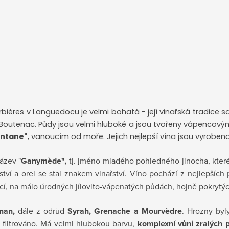
bières v Languedocu je velmi bohatá - její vinařská tradice sah
ny Boutenac. Půdy jsou velmi hluboké a jsou tvořeny vápencový
ntane"
, vanoucím od moře. Jejich nejlepší vína jsou vyroben
ázev "
Ganymède",
tj. jméno
mladého pohledného jinocha, kteréh
ví a orel se stal znakem vinařství.
Víno pochází z nejlepších 
zicí, na málo úrodných jílovito-vápenatých půdách, hojně pokry
gnan,
dále z odrůd
Syrah, Grenache a Mourvèdre
. Hrozny byl
 filtrováno. Má velmi hlubokou barvu,
komplexní vůni zralých 