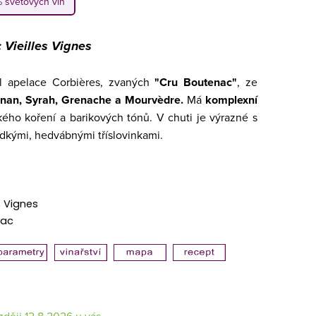
% světových vín
 Vieilles Vignes
l apelace Corbières, zvaných
"Cru Boutenac"
, ze
gnan,
Syrah, Grenache a Mourvèdre.
Má
komplexní
dkého koření a barikových tónů. V chuti je výrazné s
ladkými, hedvábnými tříslovinkami.
s Vignes
nac
12.8.2026