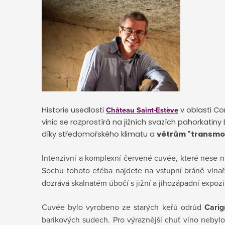
Château
Saint-Estève
Historie usedlosti
v oblasti Cor
vinic se rozprostírá na jižních svazích pahorkati
díky středomořského klimatu a
větrům "transmo
Intenzivní a komplexní červené cuvée, které nese n
Sochu tohoto eféba najdete na vstupní bráně vinařst
dozrává skalnatém úbočí s jižní a jihozápadní expo
Cuvée bylo vyrobeno ze starých keřů odrůd
Cari
barikových sudech. Pro výraznější chuť víno nebylo