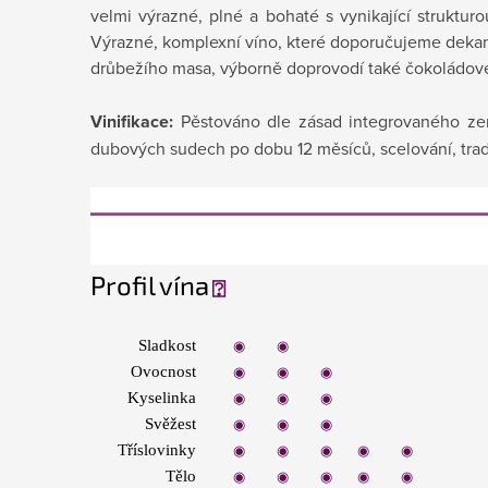
velmi výrazné, plné a bohaté s vynikající struktu
Výrazné, komplexní víno, které doporučujeme dekant
drůbežího masa, výborně doprovodí také čokoládov
Vinifikace:
Pěstováno dle zásad integrovaného zeměd
dubových sudech po dobu 12 měsíců, scelování, trad
Profil vína
⍰
Sladkost
◉
◉
◉
◉
◉
Ovocnost
◉
◉
◉
◉
◉
Kyselinka
◉
◉
◉
◉
◉
Svěžest
◉
◉
◉
◉
◉
Tříslovinky
◉
◉
◉
◉
◉
Tělo
◉
◉
◉
◉
◉