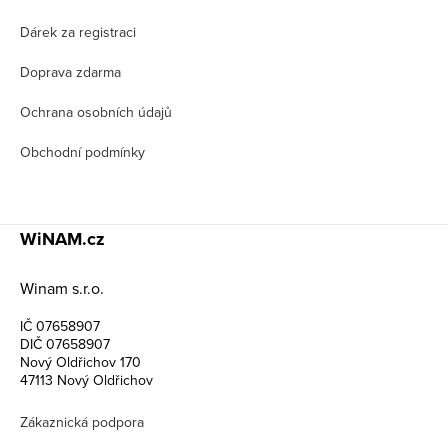
í
Dárek za registraci
Doprava zdarma
Ochrana osobních údajů
Obchodní podmínky
WiNAM.cz
Winam s.r.o.
IČ 07658907
DIČ 07658907
Nový Oldřichov 170
47113 Nový Oldřichov
Zákaznická podpora