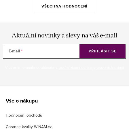
VŠECHNA HODNOCENÍ
Aktuální novinky a slevy na váš e-mail
E-mail
PŘIHLÁSIT SE
Vložením e-mailu souhlasíte s
podmínkami ochrany osobních údajů
Z
á
Vše o nákupu
p
Hodnocení obchodu
a
t
Garance kvality WiNAM.cz