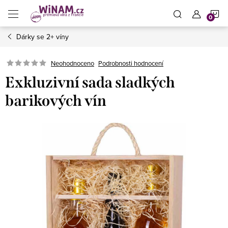
Přejít
N
na
obsah
Dárky se 2+ víny
K
Neohodnoceno
Podrobnosti hodnocení
Exkluzivní sada sladkých
barikových vín