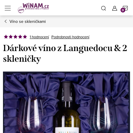
Přejít
N
na
obsah
Víno se skleničkami
K
1 hodnocení
Podrobnosti hodnocení
Dárkové víno z Languedocu & 2
skleničky