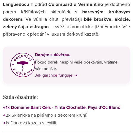
Languedocu
z odrůd
Colombard a Vermentino
je doplněno
párem křišťálových skleniček s
barevným kruhovým
dekorem
. Ve vůni a chuti převládají
bílé broskve, akácie,
zelený čaj a estragon
— svěží a aromatické jižní Francie. Vše
připraveno k předání v luxusní dárkové kazetě.
Darujte s důvěrou.
Pokud dárek nesplní vaše očekávání, vrátíme
vám peníze.
Jak garance funguje ⇢
Sada obsahuje:
1x Domaine Saint Cels - Tinte Clochette, Pays d'Oc Blanc
2x Sklenička na bílé víno s dekorem kruhů
1x Dárková kazeta s textilií