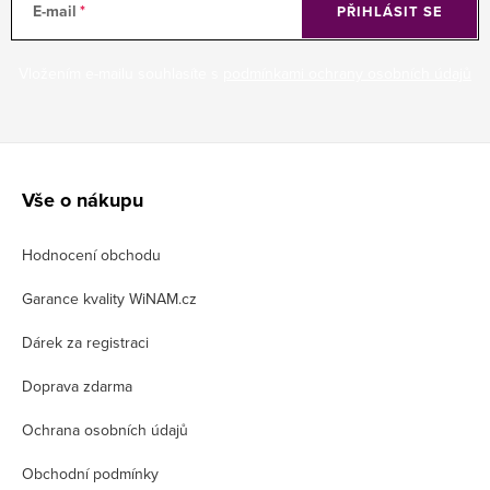
E-mail
PŘIHLÁSIT SE
Vložením e-mailu souhlasíte s
podmínkami ochrany osobních údajů
Z
á
Vše o nákupu
p
Hodnocení obchodu
a
t
Garance kvality WiNAM.cz
í
Dárek za registraci
Doprava zdarma
Ochrana osobních údajů
Obchodní podmínky