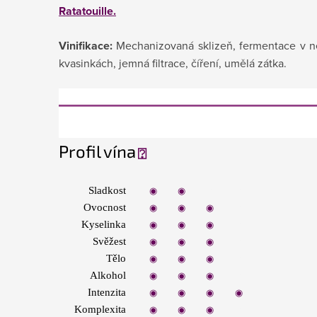
Ratatouille.
Vinifikace:
Mechanizovaná sklizeň, fermentace v ner
kvasinkách, jemná filtrace, číření, umělá zátka.
Profil vína
⍰
Sladkost
◉
◉
◉
◉
◉
Ovocnost
◉
◉
◉
◉
◉
Kyselinka
◉
◉
◉
◉
◉
Svěžest
◉
◉
◉
◉
◉
Tělo
◉
◉
◉
◉
◉
Alkohol
◉
◉
◉
◉
◉
Intenzita
◉
◉
◉
◉
◉
Komplexita
◉
◉
◉
◉
◉