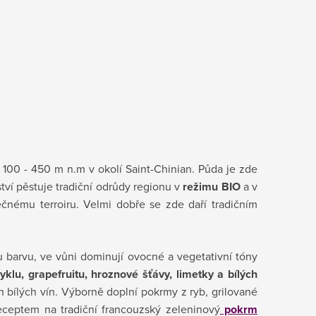
100 - 450 m n.m v okolí Saint-Chinian. Půda je zde
ství pěstuje tradiční odrůdy regionu v
režimu BIO
a v
nečnému terroiru. Velmi dobře se zde daří tradičním
 barvu, ve vůni dominují ovocné a vegetativní tóny
yklu, grapefruitu, hroznové šťávy, limetky a bílých
h
bílých vín. Výborně doplní pokrmy z ryb, grilované
 receptem na
tradiční francouzský zeleninový
pokrm