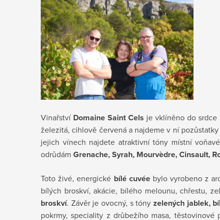
Vinařství
Domaine Saint Cels
je vklíněno do srdce
železitá, cihlově červená a najdeme v ní pozůstatky 
jejich vínech najdete atraktivní tóny místní voň
odrůdám
Grenache, Syrah, Mourvèdre, Cinsault, 
Toto živé, energické
bílé cuvée
bylo vyrobeno z a
bílých broskví, akácie, bílého melounu, chřestu, ze
broskví
. Závěr je ovocný, s tóny
zelených jablek, b
pokrmy, speciality z drůbežího masa, těstovinové