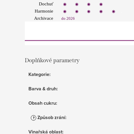
Dochuť
◉
◉
◉
◉
◉
.
Harmonie
◉
◉
◉
◉
◉
Archivace
do 2026
Doplňkové parametry
Kategorie
:
Barva & druh
:
Obsah cukru
:
Způsob zrání
:
?
Vinařská oblast
: