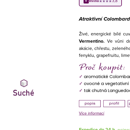
3,8
Vivino
★★★★
V
Atraktivní Colombar
Živé, energické bílé c
Vermentino.
Ve vůni dom
akácie, chřestu, zeleného
fenyklu, grapefruitu, lime
✓
aromatické Colombar
✓
ovocné a vegetativní
✓
tak chutná Languedo
Více informací
Expedice do 24 h