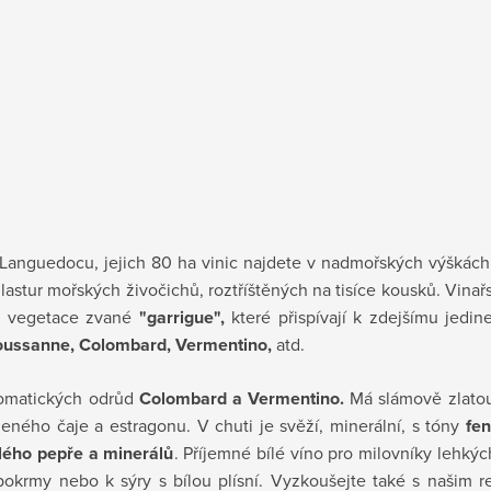
 Languedocu, jejich 80 ha vinic
najdete v nadmořských výškách 
lastur mořských živočichů, roztříštěných na tisíce kousků. Vinař
avé vegetace zvané
"garrigue",
které přispívají k zdejšímu jedi
Roussanne, Colombard, Vermentino,
atd.
romatických odrůd
Colombard a Vermentino.
Má slámově zlatou
leného čaje a estragonu. V chuti je svěží, minerální, s tóny
fen
ílého pepře a minerálů
. Příjemné bílé víno pro milovníky lehkýc
 pokrmy nebo k sýry s bílou plísní. Vyzkoušejte také s našim