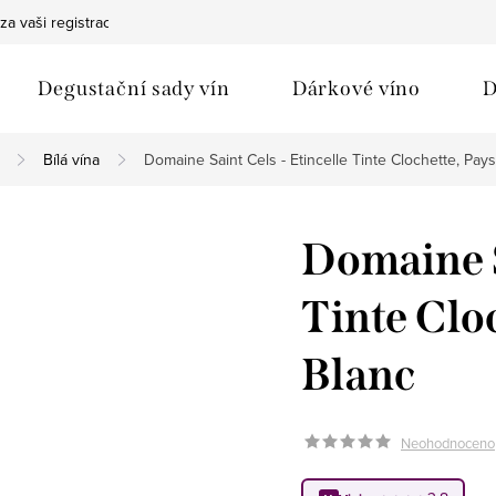
za vaši registraci
Bezpečná doprava
Ochrana osobních údaj
Degustační sady vín
Dárkové víno
D
Bílá vína
Domaine Saint Cels - Etincelle Tinte Clochette, Pay
Domaine S
Tinte Clo
Blanc
Neohodnoceno