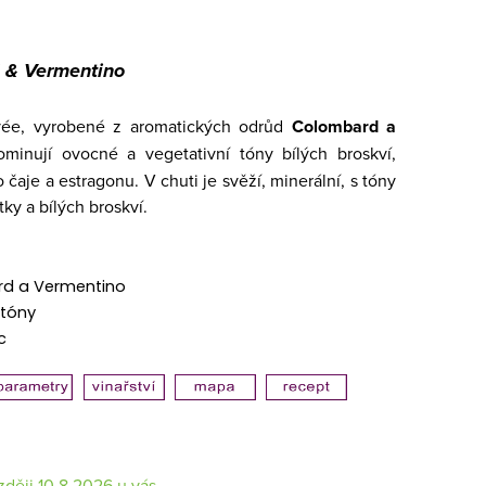
d & Vermentino
uvée, vyrobené z aromatických odrůd
Colombard a
inují ovocné a vegetativní tóny bílých broskví,
 čaje a estragonu. V chuti je svěží, minerální, s tóny
tky a bílých broskví.
d a Vermentino
 tóny
c
10.8.2026