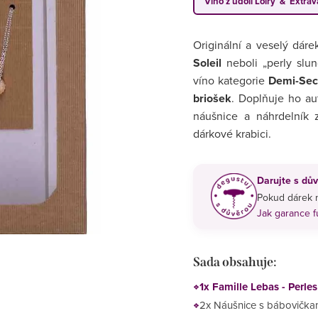
Víno z údolí Loiry & Extra
Originální a veselý dár
Soleil
neboli „perly slun
víno kategorie
Demi-Sec
briošek
. Doplňuje ho a
náušnice a náhrdelník 
dárkové krabici.
Darujte s dův
Pokud dárek n
Jak garance 
Sada obsahuje:
1x Famille Lebas - Perle
2x Náušnice s bábovičkam