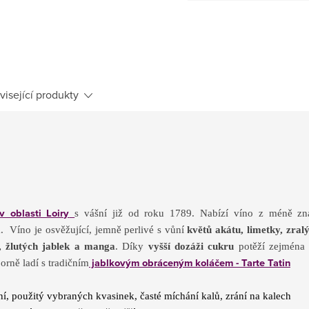
cena:
visející produkty
 v oblasti Loiry
s vášní již od roku 1789. Nabízí víno z méně z
á. Víno je osvěžující, jemně perlivé s vůní
květů akátu, limetky,
zralý
í,
žlutých jablek a manga
. Díky
vyšší dozáži cukru
potěží zejména 
jablkovým obráceným koláčem - Tarte Tatin
ně ladí s tradičním
, použitý vybraných kvasinek, časté míchání kalů, zrání na kalech