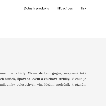
Dotaz k produktu
Hlídací pes
Tisk
námé bílé odrůdy
Melon de Bourgogne,
nazývané také
ch hrušek, lipového květu a chlebové střídky.
V chuti je
milovníky polosuchých vín. Ideální společník k různým