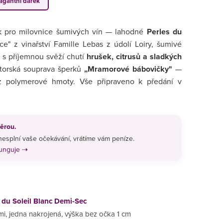
vagantní dárek
ek pro milovnice šumivých vín — lahodné
Perles du
ce" z vinařství Famille Lebas z údolí Loiry, šumivé
s příjemnou svěží chutí
hrušek, citrusů a sladkých
utorská souprava šperků
„Mramorové bábovičky"
—
z polymerové hmoty. Vše připraveno k předání v
ěrou.
esplní vaše očekávání, vrátíme vám peníze.
funguje ⇢
s du Soleil Blanc Demi-Sec
i, jedna nakrojená, výška bez očka 1 cm