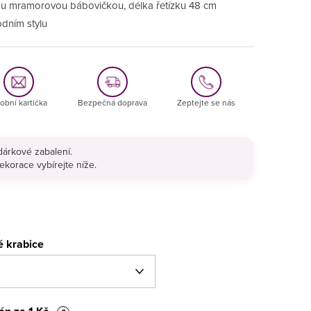
ou mramorovou bábovičkou, délka řetízku 48 cm
odním stylu
obní kartička
Bezpečná doprava
Zeptejte se nás
árkové zabalení.
ekorace vybírejte níže.
é krabice