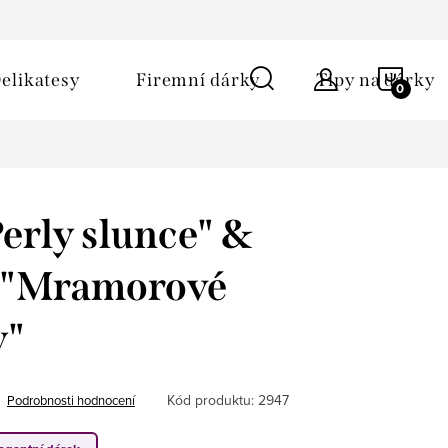
ů
Obchodní podmínky
Kontakt
Napište nám
NÁKU
elikatesy
Firemní dárky
Tipy na dárky
KOŠÍ
erly slunce" &
 "Mramorové
y"
Kód produktu:
2947
Podrobnosti hodnocení