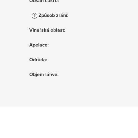
Obsah cukru
:
Způsob zrání
:
?
Vinařská oblast
:
Apelace
:
Odrůda
:
Objem láhve
: