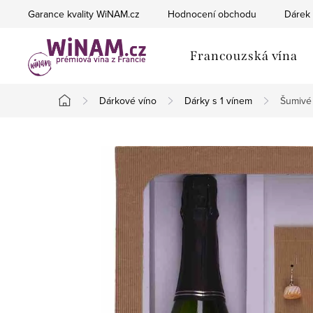
Přejít
Garance kvality WiNAM.cz
Hodnocení obchodu
Dárek 
na
obsah
Francouzská vína
Dárkové víno
Dárky s 1 vínem
Šumivé 
Domů