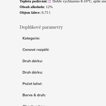
⍰
Teplota podávání:
Dobře vychlazeno 8-10°C, spíše snes
Obsah alkoholu:
12%
Objem láhve:
0,75 l
Doplňkové parametry
Kategorie
:
Cenové rozpětí
:
Druh dárku
:
Druh dárku
:
Počet lahví
:
Barva & druh
: