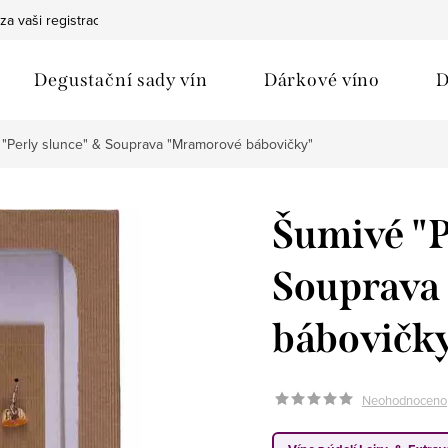
za vaši registraci
Bezpečná doprava
Ochrana osobních údaj
Degustační sady vín
Dárkové víno
D
"Perly slunce" & Souprava "Mramorové bábovičky"
Šumivé "P
Souprava
bábovičk
Neohodnoceno