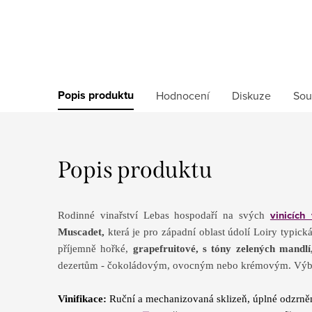
Popis produktu
Hodnocení
Diskuze
Sou
Popis produktu
vinicích
Rodinné vinařství Lebas hospodaří na svých
Muscadet,
která je pro západní oblast údolí Loiry typick
příjemně hořké,
grapefruitové, s tóny zelených mandl
dezertům - čokoládovým, ovocným nebo krémovým. Výbor
Vinifikace:
Ruční a mechanizovaná sklizeň, úplné odzrnění