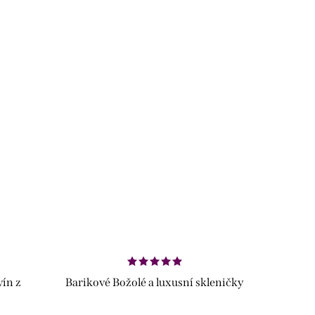
vín z
Barikové Božolé a luxusní skleničky