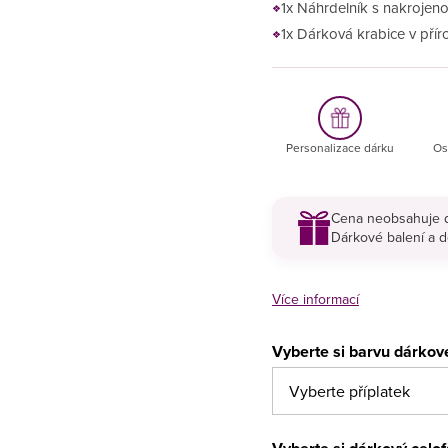
1x Náhrdelník s nakrojen
1x Dárková krabice v přír
Personalizace dárku
Os
Cena neobsahuje d
Dárkové balení a d
Více informací
Vyberte si barvu dárkov