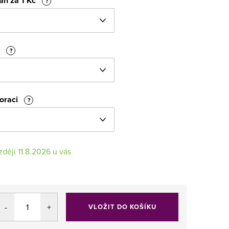
fán za 1 Kč
?
r
?
koraci
?
11.8.2026
VLOŽIT DO KOŠÍKU