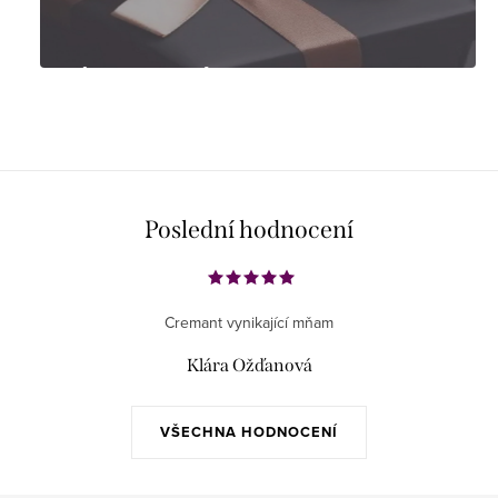
Tipy na dárky
Poslední hodnocení
Cremant vynikající mňam
Klára Ožďanová
VŠECHNA HODNOCENÍ