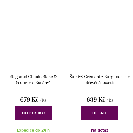
Elegantní Chenin Blanc &
Šumivý Crémant z Burgundska v
Souprava "Banány"
dřevěné kazetě
679 Kč
689 Kč
/ ks
/ ks
DO KOŠÍKU
DETAIL
Expedice do 24 h
Na dotaz