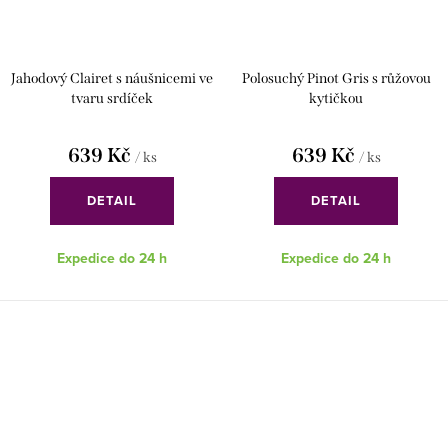
Jahodový Clairet s náušnicemi ve
Polosuchý Pinot Gris s růžovou
tvaru srdíček
kytičkou
639 Kč
639 Kč
/ ks
/ ks
DETAIL
DETAIL
Expedice do 24 h
Expedice do 24 h