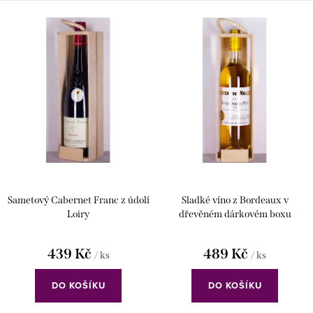
Sametový Cabernet Franc z údolí
Sladké víno z Bordeaux v
Loiry
dřevěném dárkovém boxu
439 Kč
489 Kč
/ ks
/ ks
DO KOŠÍKU
DO KOŠÍKU