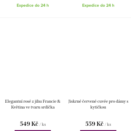
Expedice do 24 h
Expedice do 24 h
Elegantní rosé z jihu Francie &
Jiskrné červené cuvée pro dámy s
Květina ve tvaru srdíčka
kytičkou
549 Kč
559 Kč
/ ks
/ ks