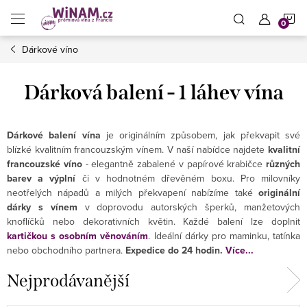
Přejít
N
na
obsah
Dárkové víno
K
Dárková balení - 1 láhev vína
Dárkové balení vína
je originálním způsobem, jak překvapit své
blízké kvalitním francouzským vínem. V naší nabídce najdete
kvalitní
francouzské víno
- elegantně zabalené v papírové krabičce
různých
barev a výplní
či v hodnotném dřevěném boxu. Pro milovníky
neotřelých nápadů a milých překvapení nabízíme také
originální
dárky s vínem
v doprovodu autorských šperků, manžetových
knoflíčků nebo dekorativních květin. Každé balení lze doplnit
kartičkou s osobním věnováním
. Ideální dárky pro maminku, tatínka
nebo obchodního partnera.
Expedice do 24 hodin.
Více...
Nejprodávanější