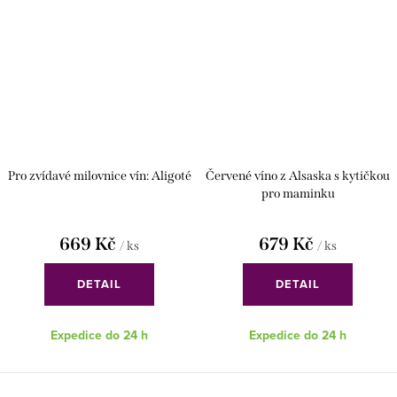
Pro zvídavé milovnice vín: Aligoté
Červené víno z Alsaska s kytičkou
pro maminku
669 Kč
679 Kč
/ ks
/ ks
DETAIL
DETAIL
Expedice do 24 h
Expedice do 24 h