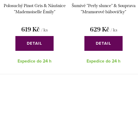
Polosuchý Pinot Gris & Náušnice
Šumivé "Perly slunce" & Souprava
"Mademoiselle Émily"
"Mramorové bábovičky"
619 Kč
629 Kč
/ ks
/ ks
DETAIL
DETAIL
Expedice do 24 h
Expedice do 24 h