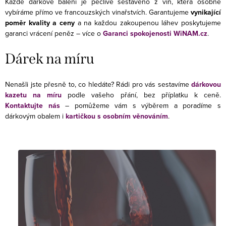
Každé dárkové balení je pečlivě sestaveno z vín, která osobně
vybíráme přímo ve francouzských vinařstvích. Garantujeme
vynikající
poměr kvality a ceny
a na každou zakoupenou láhev poskytujeme
garanci vrácení peněz – více o
Garanci spokojenosti WiNAM.cz
.
Dárek na míru
Nenašli jste přesně to, co hledáte? Rádi pro vás sestavíme
dárkovou
kazetu na míru
podle vašeho přání, bez příplatku k ceně.
Kontaktujte nás
– pomůžeme vám s výběrem a poradíme s
dárkovým obalem i
kartičkou s osobním věnováním
.