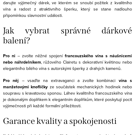
y
n
darujte výjimečný dárek, ve kterém se snoubí požitek z kvalitního
v
vína a radost z atraktivního šperku, který se stane nadlouho
í
ý
připomínkou slavnostní události.
p
Jak vybrat správné dárkové
i
s
balení?
u
Pro ni
– zvolte něžné spojení
francouzského vína s náušnicemi
nebo náhrdelníkem
, růžového Clairetu s dekorativní květinou nebo
elegantního bílého vína s autorskými šperky z drahých kamenů.
Pro něj
– vsaďte na extravaganci a zvolte kombinaci
vína s
manžetovými knoflíčky
ze součástek mechanických hodinek nebo
soupravu s kravatovou sponou. Láhev kvalitního francouzského vína
je dokonalým doplňkem k elegantním doplňkům, které poskytují pocit
výjimečnosti při každé formální příležitosti.
Garance kvality a spokojenosti