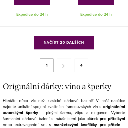
Expedice do 24 h
Expedice do 24 h
O
NAČÍST 20 DALŠÍCH
v
l
á
S
1
4
d
t
a
r
c
á
Originální dárky: víno a šperky
í
n
p
k
Hledáte něco víc než klasické dárkové balení? V naší nabídce
r
najdete unikátní spojení kvalitních francouzských vín s
originálními
o
v
autorskými šperky
– plnými šarmu, vtipu a elegance. Vyberte
v
šarmantní dárkové balení s náušnicemi jako
dárek pro přítelkyni
k
á
nebo extravagantní set s
manžetovými knoflíčky pro přítele
–