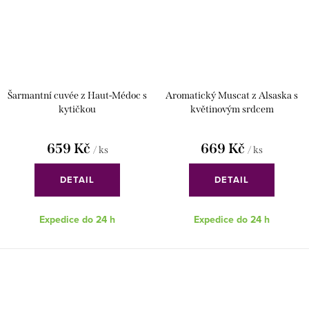
Šarmantní cuvée z Haut-Médoc s
Aromatický Muscat z Alsaska s
kytičkou
květinovým srdcem
659 Kč
669 Kč
/ ks
/ ks
DETAIL
DETAIL
Expedice do 24 h
Expedice do 24 h