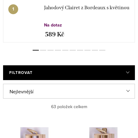
Jahodový Clairet z Bordeaux s květinou
Na dotaz
589 Kč
FILTROVAT
V
Ř
Nejlevnější
ý
a
Nejdražší
63
položek celkem
p
z
i
e
Nejprodávanější
s
n
Abecedně