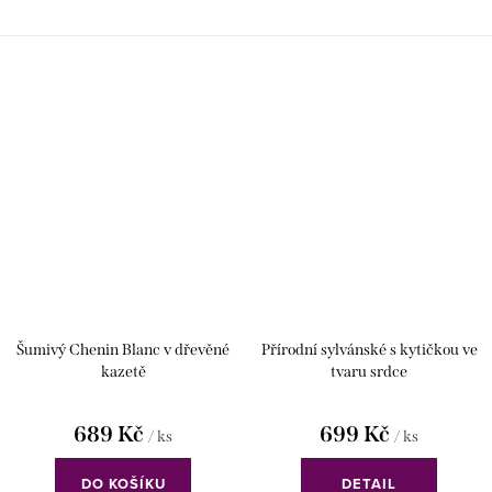
Šumivý Chenin Blanc v dřevěné
Přírodní sylvánské s kytičkou ve
kazetě
tvaru srdce
689 Kč
699 Kč
/ ks
/ ks
DO KOŠÍKU
DETAIL