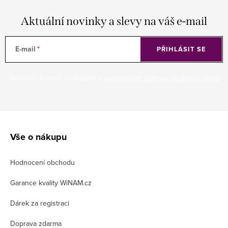
Aktuální novinky a slevy na váš e-mail
E-mail
PŘIHLÁSIT SE
Vložením e-mailu souhlasíte s
podmínkami ochrany osobních údajů
Z
á
Vše o nákupu
p
Hodnocení obchodu
a
t
Garance kvality WiNAM.cz
í
Dárek za registraci
Doprava zdarma