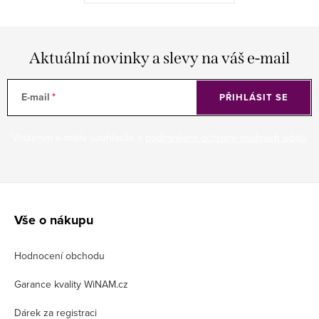
Aktuální novinky a slevy na váš e-mail
E-mail
PŘIHLÁSIT SE
Vložením e-mailu souhlasíte s
podmínkami ochrany osobních údajů
Z
á
Vše o nákupu
p
Hodnocení obchodu
a
t
Garance kvality WiNAM.cz
í
Dárek za registraci