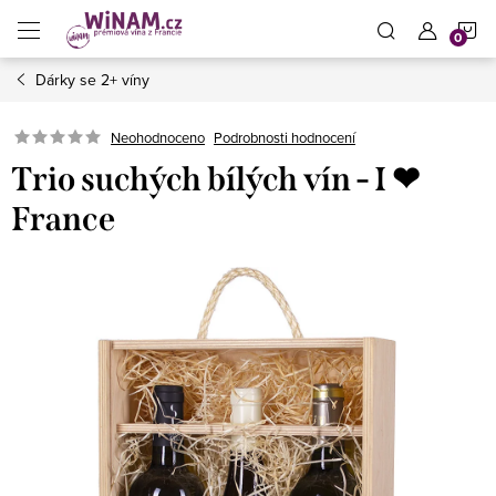
Přejít
N
na
obsah
Dárky se 2+ víny
K
Neohodnoceno
Podrobnosti hodnocení
Trio suchých bílých vín - I ❤︎
France