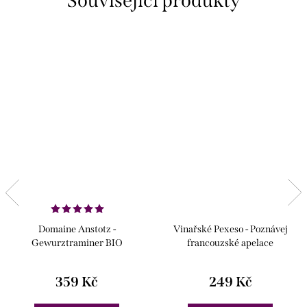
Související produkty
Domaine Anstotz -
Vinařské Pexeso - Poznávej
Gewurztraminer BIO
francouzské apelace
359 Kč
249 Kč