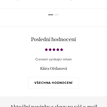
Poslední hodnocení
Cremant vynikající mňam
Klára Ožďanová
VŠECHNA HODNOCENÍ
Aktuální novinky a slevy na váš e-mail