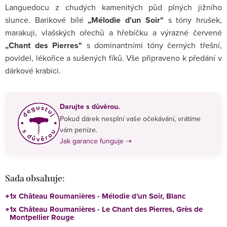
Languedocu z chudých kamenitých půd plných jižního
slunce. Barikové bílé
„Mélodie d'un Soir"
s tóny hrušek,
marakuji, vlašských ořechů a hřebíčku a výrazné červené
„Chant des Pierres"
s dominantními tóny černých třešní,
povidel, lékořice a sušených fíků. Vše připraveno k předání v
dárkové krabici.
Darujte s důvěrou.
Pokud dárek nesplní vaše očekávání, vrátíme
vám peníze.
Jak garance funguje ⇢
Sada obsahuje:
1x Château Roumanières - Mélodie d'un Soir, Blanc
1x Château Roumanières - Le Chant des Pierres, Grès de
Montpellier Rouge