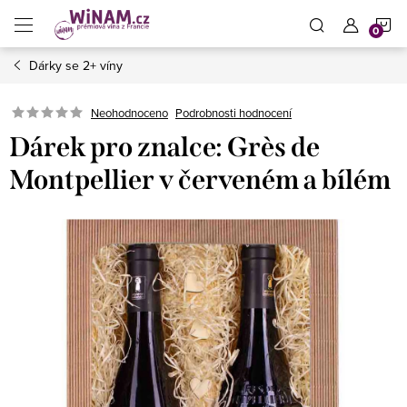
Přejít
N
na
obsah
Dárky se 2+ víny
K
Neohodnoceno
Podrobnosti hodnocení
Dárek pro znalce: Grès de
Montpellier v červeném a bílém