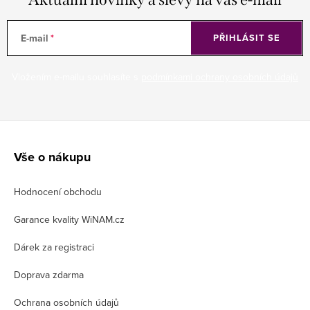
E-mail
PŘIHLÁSIT SE
Vložením e-mailu souhlasíte s
podmínkami ochrany osobních údajů
Z
á
Vše o nákupu
p
Hodnocení obchodu
a
t
Garance kvality WiNAM.cz
í
Dárek za registraci
Doprava zdarma
Ochrana osobních údajů