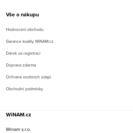
Z
á
Vše o nákupu
p
Hodnocení obchodu
a
t
Garance kvality WiNAM.cz
í
Dárek za registraci
Doprava zdarma
Ochrana osobních údajů
Obchodní podmínky
WiNAM.cz
Winam s.r.o.