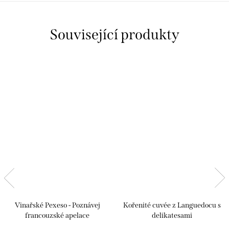
Související produkty
Vinařské Pexeso - Poznávej
Kořenité cuvée z Languedocu s
francouzské apelace
delikatesami