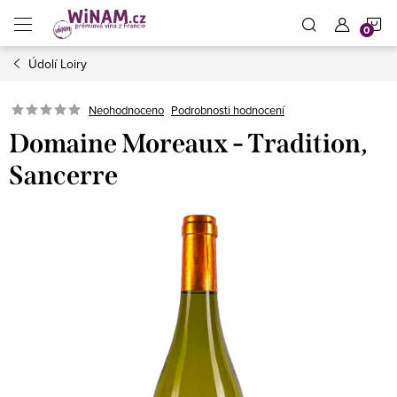
Přejít
N
na
obsah
Údolí Loiry
K
Neohodnoceno
Podrobnosti hodnocení
Domaine Moreaux - Tradition,
Sancerre