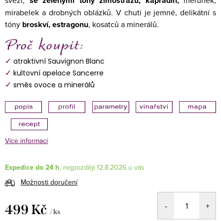
svěží,
se zelenými tóny zimostrázu, kapradin,
meruněk,
mirabelek a drobných oblázků. V chuti je jemné, delikátní s
tóny
broskví, estragonu
, kosatců a minerálů.
✓
atraktivní Sauvignon Blanc
✓
kultovní apelace Sancerre
✓
směs ovoce a minerálů
Více informací
Expedice do 24 h
12.8.2026
Možnosti doručení
499 Kč
/ ks