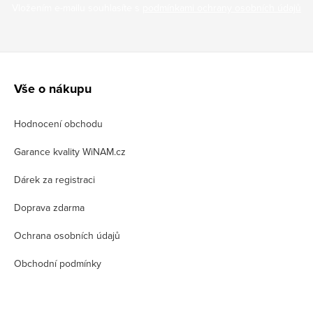
Vložením e-mailu souhlasíte s
podmínkami ochrany osobních údajů
Z
á
Vše o nákupu
p
Hodnocení obchodu
a
t
Garance kvality WiNAM.cz
í
Dárek za registraci
Doprava zdarma
Ochrana osobních údajů
Obchodní podmínky