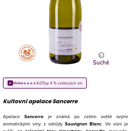
4,0
Top 4 % světových vín
Vivino
★★★★
V
Kultovní apelace Sancerre
Apelace
Sancerre
je známá po celém světě svými
aromatickými víny z odrůdy
Sauvignon Blanc
. Ve vůni je