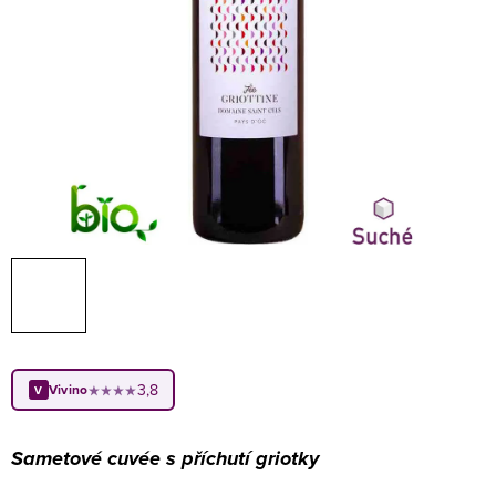
3,8
Vivino
★★★★
V
Sametové cuvée s příchutí griotky