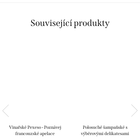
Související produkty
Vinařské Pexeso - Poznávej
Polosuché šampaňské s
francouzské apelace
výběrovými delikatesami