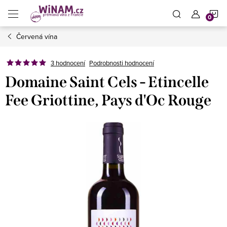
Přejít
N
na
obsah
Červená vína
K
3 hodnocení
Podrobnosti hodnocení
Domaine Saint Cels - Etincelle
Fee Griottine, Pays d'Oc Rouge