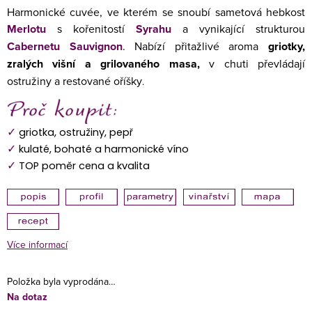
Harmonické cuvée, ve kterém se snoubí sametová hebkost
Merlotu
s kořenitostí
Syrahu
a vynikající strukturou
Cabernetu Sauvignon
. Nabízí přitažlivé aroma
griotky,
zralých višní a grilovaného masa,
v chuti převládají
ostružiny a restované oříšky
.
✓
griotka, ostružiny, pepř
✓
kulaté, bohaté a harmonické víno
✓
TOP poměr cena a kvalita
Více informací
Položka byla vyprodána…
Na dotaz