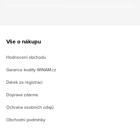
Vložením e-mailu souhlasíte s
podmínkami ochrany osobních údajů
Z
á
Vše o nákupu
p
Hodnocení obchodu
a
t
Garance kvality WiNAM.cz
í
Dárek za registraci
Doprava zdarma
Ochrana osobních údajů
Obchodní podmínky