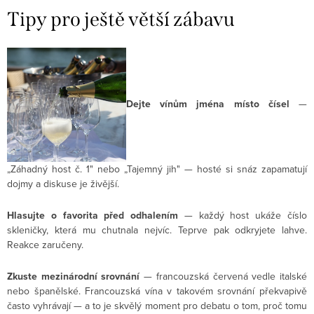
Tipy pro ještě větší zábavu
Dejte vínům jména místo čísel
—
„Záhadný host č. 1" nebo „Tajemný jih" — hosté si snáz zapamatují
dojmy a diskuse je živější.
Hlasujte o favorita před odhalením
— každý host ukáže číslo
skleničky, která mu chutnala nejvíc. Teprve pak odkryjete lahve.
Reakce zaručeny.
Zkuste mezinárodní srovnání
— francouzská červená vedle italské
nebo španělské. Francouzská vína v takovém srovnání překvapivě
často vyhrávají — a to je skvělý moment pro debatu o tom, proč tomu