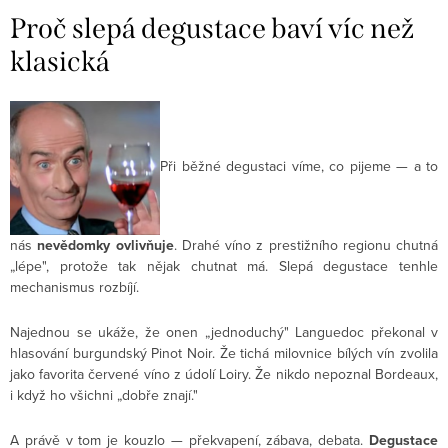
Proč slepá degustace baví víc než
klasická
Při běžné degustaci víme, co pijeme — a to
nás
nevědomky ovlivňuje
. Drahé víno z prestižního regionu chutná
„lépe", protože tak nějak chutnat má. Slepá degustace tenhle
mechanismus rozbíjí.
Najednou se ukáže, že onen „jednoduchý" Languedoc překonal v
hlasování burgundský Pinot Noir. Že tichá milovnice bílých vín zvolila
jako favorita červené víno z údolí Loiry. Že nikdo nepoznal Bordeaux,
i když ho všichni „dobře znají."
A právě v tom je kouzlo — překvapení, zábava, debata.
Degustace