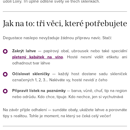
údolí Loiry. Tři úplně odlišné světy ve třech sklenkách.
Jak na to: tři věci, které potřebujete
Degustace naslepo nevyžaduje žádnou přípravu navíc. Stačí:
Zakrýt lahve
— papírový obal, ubrousek nebo také speciální
pletený kabátek na víno
. Hosté nesmí vidět etiketu ani
odhadnout tvar láhve
Očíslovat skleničky
— každý host dostane sadu skleniček
označených 1, 2, 3… Naléváte vy, hosté nevidí z čeho
Připravit lístek na poznámky
— barva, vůně, chuť, tip na region
nebo odrůdu. Kdo chce, tipuje. Kdo nechce, jen si vychutnává
Na závěr přijde odhalení — sundáte obaly, ukážete lahve a porovnáte
tipy s realitou. Tohle je moment, na který se čeká celý večer!