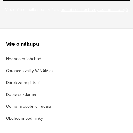
Vložením e-mailu souhlasíte s
podmínkami ochrany osobních údajů
Z
á
Vše o nákupu
p
Hodnocení obchodu
a
t
Garance kvality WiNAM.cz
í
Dárek za registraci
Doprava zdarma
Ochrana osobních údajů
Obchodní podmínky