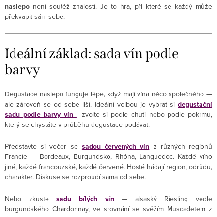
naslepo
není soutěž znalostí. Je to hra, při které se každý může
překvapit sám sebe.
Ideální základ: sada vín podle
barvy
Degustace naslepo funguje lépe, když mají vína něco společného —
ale zároveň se od sebe liší. Ideální volbou je vybrat si
degustační
sadu podle barvy vín
- zvolte si podle chuti nebo podle pokrmu,
který se chystáte v průběhu degustace podávat.
Představte si večer se
sadou červených vín
z různých regionů
Francie — Bordeaux, Burgundsko, Rhôna, Languedoc. Každé víno
jiné, každé francouzské, každé červené. Hosté hádají region, odrůdu,
charakter. Diskuse se rozproudí sama od sebe.
Nebo zkuste
sadu bílých vín
— alsaský Riesling vedle
burgundského Chardonnay, ve srovnání se svěžím Muscadetem z