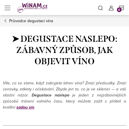
Přejít
N
na
obsah
Průvodce degustací vína
K
➤ DEGUSTACE NASLEPO:
ZÁBAVNÝ ZPŮSOB, JAK
OBJEVIT VÍNO
Víte, co se stane, když zakryjete lahev vína? Zmizí předsudky. Zmizí
cenovky, etikety i očekávání. Zbyde jen to, co je ve sklenici — a váš
vlastní názor.
Degustace naslepo
je jeden z nejzábavnějších
způsobů trávení volného času, který můžete zažít s přáteli a
kvalitní
s
adou vín
.