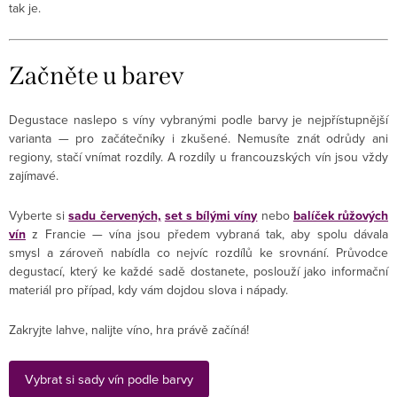
tak je.
Začněte u barev
Degustace naslepo s víny vybranými podle barvy je nejpřístupnější
varianta — pro začátečníky i zkušené. Nemusíte znát odrůdy ani
regiony, stačí vnímat rozdíly. A rozdíly u francouzských vín jsou vždy
zajímavé.
Vyberte si
sadu červených,
set s bílými víny
nebo
balíček růžových
vín
z Francie — vína jsou předem vybraná tak, aby spolu dávala
smysl a zároveň nabídla co nejvíc rozdílů ke srovnání. Průvodce
degustací, který ke každé sadě dostanete, poslouží jako informační
materiál pro případ, kdy vám dojdou slova i nápady.
Zakryjte lahve, nalijte víno, hra právě začíná!
Vybrat si sady vín podle barvy