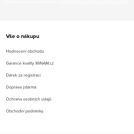
Vložením e-mailu souhlasíte s
podmínkami ochrany osobních údajů
Z
á
Vše o nákupu
p
Hodnocení obchodu
a
t
Garance kvality WiNAM.cz
í
Dárek za registraci
Doprava zdarma
Ochrana osobních údajů
Obchodní podmínky