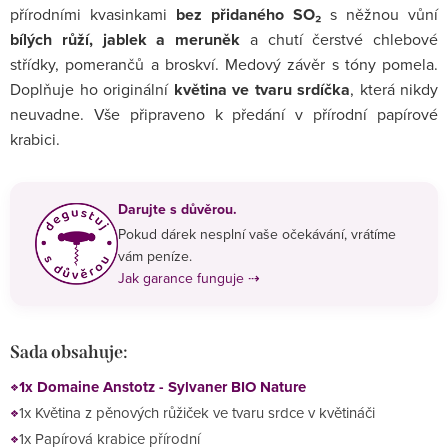
přírodními kvasinkami
bez přidaného SO₂
s něžnou vůní
bílých růží, jablek a meruněk
a chutí čerstvé chlebové
střídky, pomerančů a broskví. Medový závěr s tóny pomela.
Doplňuje ho originální
květina ve tvaru srdíčka
, která nikdy
neuvadne. Vše připraveno k předání v přírodní papírové
krabici.
Darujte s důvěrou.
Pokud dárek nesplní vaše očekávání, vrátíme
vám peníze.
Jak garance funguje ⇢
Sada obsahuje:
1x Domaine Anstotz - Sylvaner BIO Nature
1x Květina z pěnových růžiček ve tvaru srdce v květináči
1x Papírová krabice přírodní