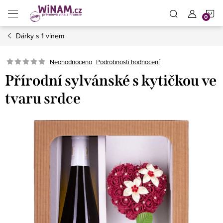
Přejít
N
na
obsah
Dárky s 1 vínem
K
Neohodnoceno
Podrobnosti hodnocení
Přírodní sylvánské s kytičkou ve
tvaru srdce