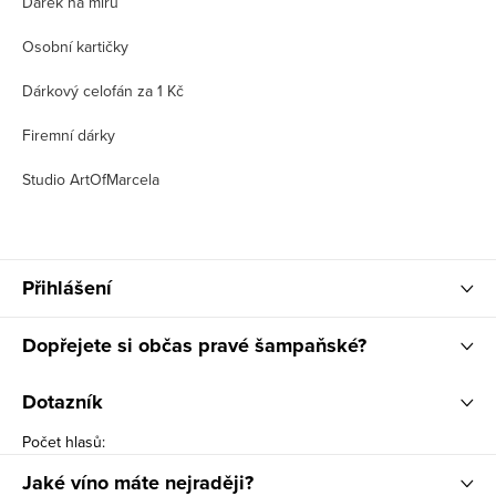
Dárek na míru
Osobní kartičky
Dárkový celofán za 1 Kč
Firemní dárky
Studio ArtOfMarcela
Přihlášení
Dopřejete si občas pravé šampaňské?
Dotazník
Počet hlasů:
Jaké víno máte nejraději?