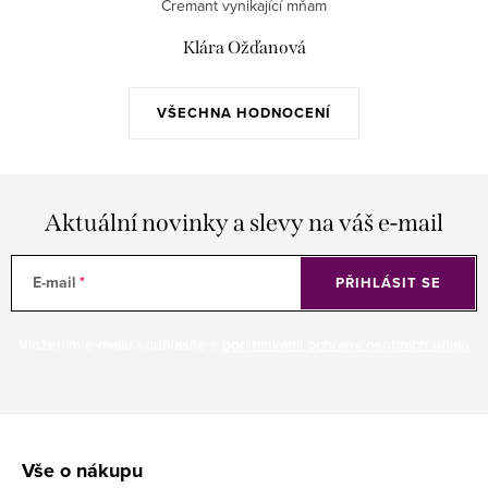
Cremant vynikající mňam
Klára Ožďanová
VŠECHNA HODNOCENÍ
Aktuální novinky a slevy na váš e-mail
E-mail
PŘIHLÁSIT SE
Vložením e-mailu souhlasíte s
podmínkami ochrany osobních údajů
Z
á
Vše o nákupu