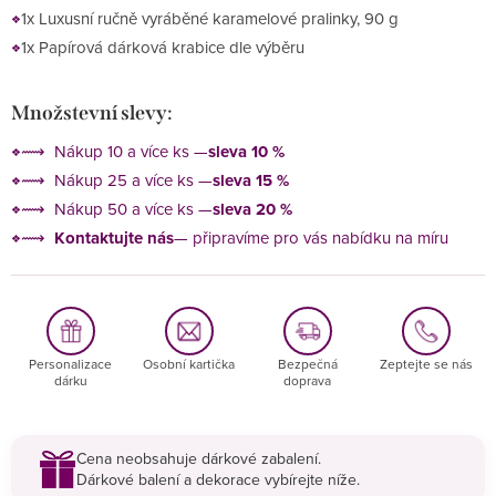
1x Luxusní ručně vyráběné karamelové pralinky, 90 g
1x Papírová dárková krabice dle výběru
Množstevní slevy:
⟿ Nákup 10 a více ks —
sleva 10 %
⟿ Nákup 25 a více ks —
sleva 15 %
⟿ Nákup 50 a více ks —
sleva 20 %
⟿
Kontaktujte nás
— připravíme pro vás nabídku na míru
Personalizace
Osobní kartička
Bezpečná
Zeptejte se nás
dárku
doprava
Cena neobsahuje dárkové zabalení.
Dárkové balení a dekorace vybírejte níže.