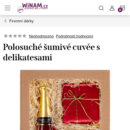
Přejít
N
na
obsah
Firemní dárky
K
Neohodnoceno
Podrobnosti hodnocení
Polosuché šumivé cuvée s
delikatesami