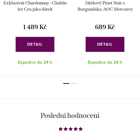
Exkluzivní Chardonnay - Chablis
Dárkový Pinot Noir z
1er Cru jako dárek
Burgundska: AOC Mercurey
1 489 Kč
689 Kč
DETAIL
DETAIL
Expedice do 24 h
Expedice do 24 h
Poslední hodnocení