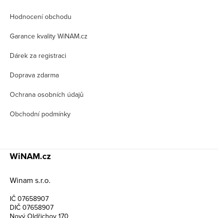
p
Hodnocení obchodu
a
t
Garance kvality WiNAM.cz
í
Dárek za registraci
Doprava zdarma
Ochrana osobních údajů
Obchodní podmínky
WiNAM.cz
Winam s.r.o.
IČ 07658907
DIČ 07658907
Nový Oldřichov 170