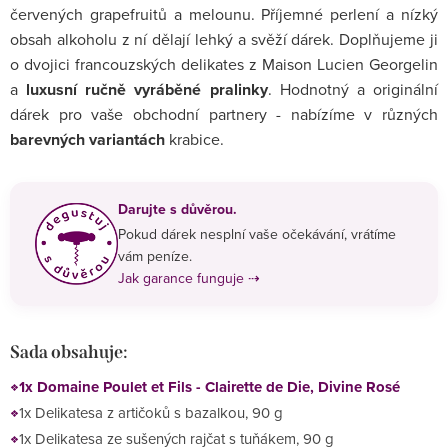
červených grapefruitů a melounu. Příjemné perlení a nízký
obsah alkoholu z ní dělají lehký a svěží dárek. Doplňujeme ji
o dvojici francouzských delikates z Maison Lucien Georgelin
a
luxusní ručně vyráběné pralinky
. Hodnotný a originální
dárek pro vaše obchodní partnery - nabízíme v různých
barevných variantách
krabice.
Darujte s důvěrou.
Pokud dárek nesplní vaše očekávání, vrátíme
vám peníze.
Jak garance funguje ⇢
Sada obsahuje:
1x Domaine Poulet et Fils - Clairette de Die, Divine Rosé
1x Delikatesa z artičoků s bazalkou, 90 g
1x Delikatesa ze sušených rajčat s tuňákem, 90 g