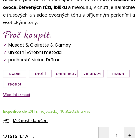
ovoce, červených růží, ibišku
a melounu, v chuti je harmonie
citrusových a sladce ovocných tónů s příjemným perleními a
exotickými tóny.
✓
Muscat & Clairette & Gamay
✓
unikátní výrobní metoda
✓
podhorské vinice Drôme
Více informací
Expedice do 24 h
10.8.2026
Možnosti doručení
399 Kč