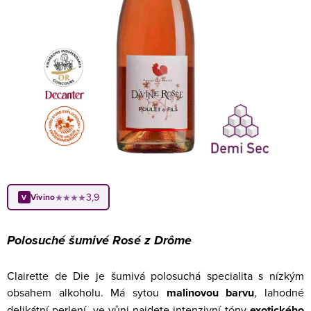
3,9
Vivino
★★★★
V
Polosuché šumivé Rosé z Drôme
Clairette de Die je šumivá polosuchá specialita s nízkým
obsahem alkoholu. Má sytou
malinovou barvu
, lahodné
delikátní perlení, ve vůni najdete intenzivní tóny
exotického