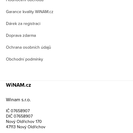
a
t
Garance kvality WiNAM.cz
í
Dárek za registraci
Doprava zdarma
Ochrana osobních údajů
Obchodní podmínky
WiNAM.cz
Winam s.r.o.
IČ 07658907
DIČ 07658907
Nový Oldřichov 170
47113 Nový Oldřichov