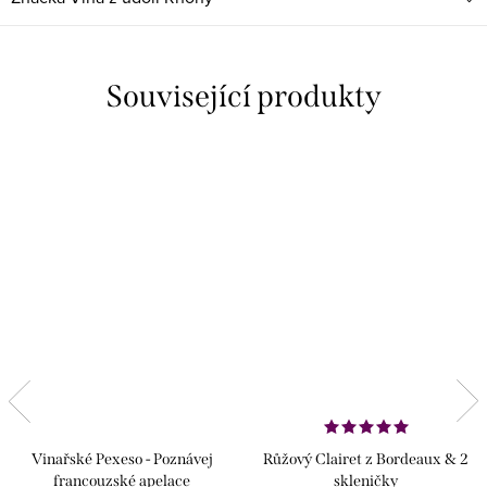
Související produkty
Vinařské Pexeso - Poznávej
Růžový Clairet z Bordeaux & 2
francouzské apelace
skleničky