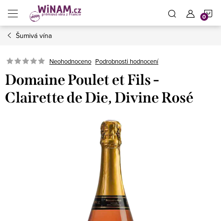
Přejít
N
na
obsah
Šumivá vína
K
Neohodnoceno
Podrobnosti hodnocení
Domaine Poulet et Fils -
Clairette de Die, Divine Rosé