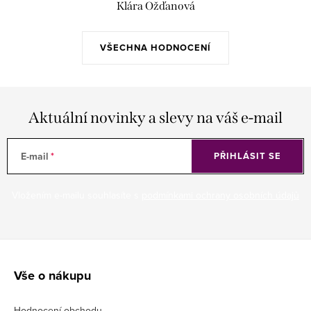
Klára Ožďanová
VŠECHNA HODNOCENÍ
Aktuální novinky a slevy na váš e-mail
E-mail
PŘIHLÁSIT SE
Vložením e-mailu souhlasíte s
podmínkami ochrany osobních údajů
Z
á
Vše o nákupu
p
Hodnocení obchodu