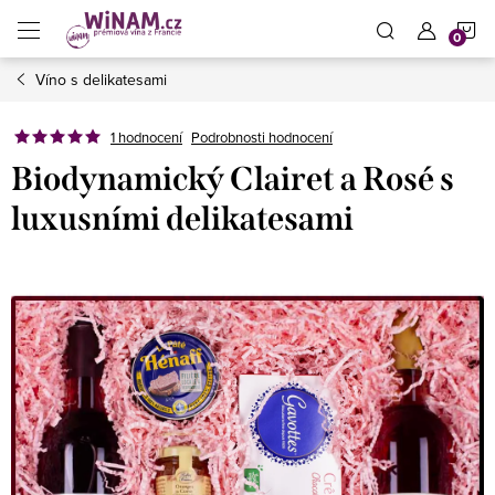
Přejít
N
na
obsah
Víno s delikatesami
K
1 hodnocení
Podrobnosti hodnocení
Biodynamický Clairet a Rosé s
luxusními delikatesami