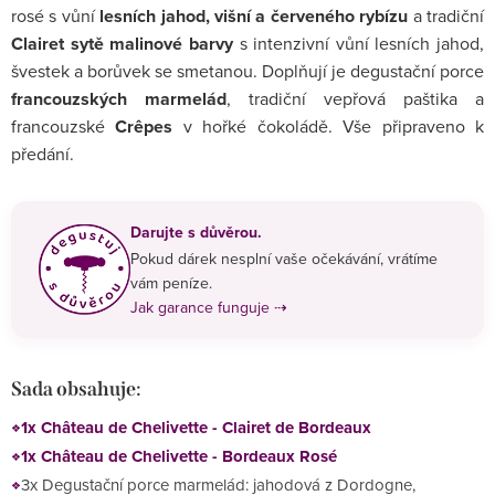
rosé s vůní
lesních jahod, višní a červeného rybízu
a tradiční
Clairet sytě malinové barvy
s intenzivní vůní lesních jahod,
švestek a borůvek se smetanou. Doplňují je degustační porce
francouzských marmelád
, tradiční vepřová paštika a
francouzské
Crêpes
v hořké čokoládě. Vše připraveno k
předání.
Darujte s důvěrou.
Pokud dárek nesplní vaše očekávání, vrátíme
vám peníze.
Jak garance funguje ⇢
Sada obsahuje:
1x Château de Chelivette - Clairet de Bordeaux
1x Château de Chelivette - Bordeaux Rosé
3x Degustační porce marmelád: jahodová z Dordogne,