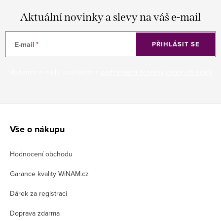
Aktuální novinky a slevy na váš e-mail
E-mail
PŘIHLÁSIT SE
Vložením e-mailu souhlasíte s
podmínkami ochrany osobních údajů
Z
á
Vše o nákupu
p
Hodnocení obchodu
a
t
Garance kvality WiNAM.cz
í
Dárek za registraci
Doprava zdarma