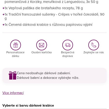
pomerančová z Korziky, meruňková z Languedocu, 3x 50 g
1x Vepřová paštika dle bretaňského receptu, 78 g
1x Tradiční francouzské sušenky - Crêpes v hořké čokoládě, 90
g
1x Červená dárková krabice s růžovou papírovou výplní
Personalizace
Osobní kartička
Bezpečná
Zeptejte se nás
dárku
doprava
Cena neobsahuje dárkové zabalení.
Dárkové balení a dekorace vybírejte níže.
Více informací
Vyberte si barvu dárkové krabice