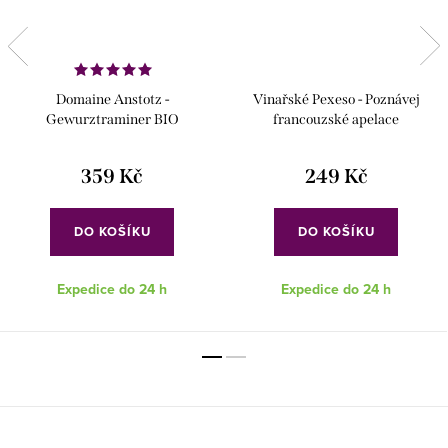
Domaine Anstotz -
Vinařské Pexeso - Poznávej
Gewurztraminer BIO
francouzské apelace
359 Kč
249 Kč
DO KOŠÍKU
DO KOŠÍKU
Expedice do 24 h
Expedice do 24 h