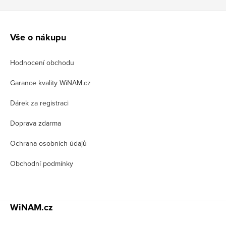
Z
á
Vše o nákupu
p
Hodnocení obchodu
a
t
Garance kvality WiNAM.cz
í
Dárek za registraci
Doprava zdarma
Ochrana osobních údajů
Obchodní podmínky
WiNAM.cz