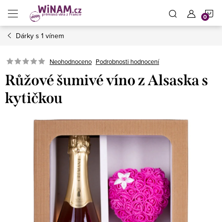
Přejít
N
na
obsah
Dárky s 1 vínem
K
Neohodnoceno
Podrobnosti hodnocení
Růžové šumivé víno z Alsaska s
kytičkou