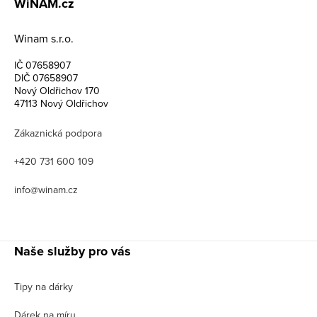
WiNAM.cz
Winam s.r.o.
IČ 07658907
DIČ 07658907
Nový Oldřichov 170
47113 Nový Oldřichov
Zákaznická podpora
+420 731 600 109
info@winam.cz
Naše služby pro vás
Tipy na dárky
Dárek na míru