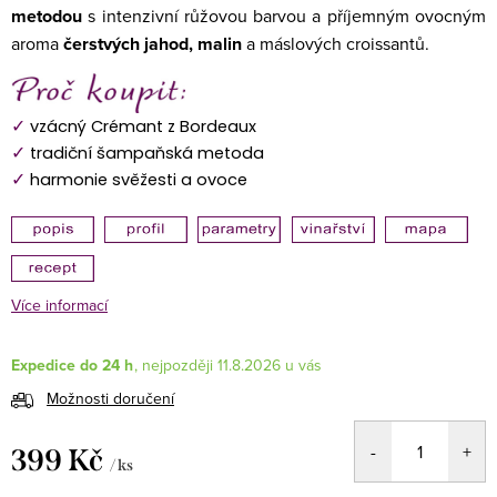
metodou
s intenzivní růžovou barvou a příjemným ovocným
aroma
čerstvých jahod, malin
a máslových croissantů.
✓
vzácný Crémant z Bordeaux
✓
tradiční šampaňská metoda
✓
harmonie svěžesti a ovoce
Více informací
Expedice do 24 h
11.8.2026
Možnosti doručení
399 Kč
/ ks
Měrná