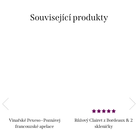
Související produkty
Vinařské Pexeso - Poznávej
Růžový Clairet z Bordeaux & 2
francouzské apelace
skleničky