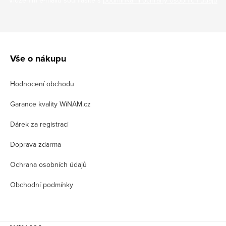
Vložením e-mailu souhlasíte s
podmínkami ochrany osobních údajů
Z
á
Vše o nákupu
p
Hodnocení obchodu
a
t
Garance kvality WiNAM.cz
í
Dárek za registraci
Doprava zdarma
Ochrana osobních údajů
Obchodní podmínky