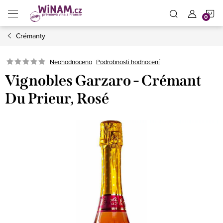
Přejít
N
na
obsah
Crémanty
K
Neohodnoceno
Podrobnosti hodnocení
Vignobles Garzaro - Crémant
Du Prieur, Rosé