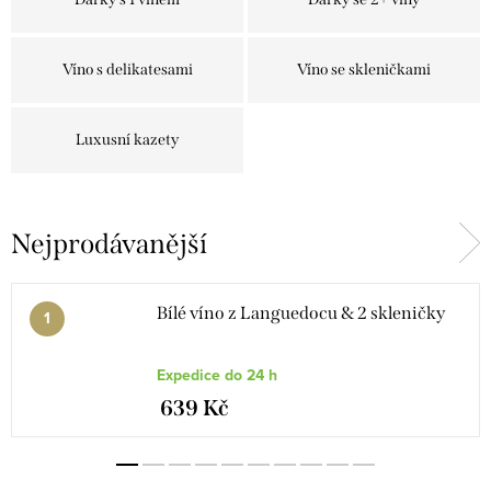
Víno s delikatesami
Víno se skleničkami
Luxusní kazety
Nejprodávanější
Bílé víno z Languedocu & 2 skleničky
Expedice do 24 h
639 Kč