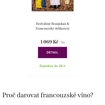
Hedvábné Beaujolais &
Francouzské delikatesy
1 069 Kč
/ ks
DETAIL
Expedice do 24 h
O
v
Proč darovat francouzské víno?
l
á