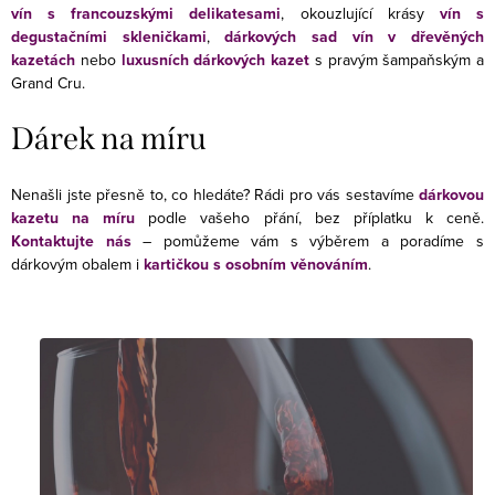
vín s francouzskými delikatesami
, okouzlující krásy
vín s
degustačními skleničkami
,
dárkových sad vín v dřevěných
kazetách
nebo
luxusních dárkových kazet
s pravým šampaňským a
Grand Cru.
Dárek na míru
Nenašli jste přesně to, co hledáte? Rádi pro vás sestavíme
dárkovou
kazetu na míru
podle vašeho přání, bez příplatku k ceně.
Kontaktujte nás
– pomůžeme vám s výběrem a poradíme s
dárkovým obalem i
kartičkou s osobním věnováním
.