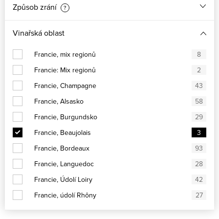
Způsob zrání
?
Vinařská oblast
Francie, mix regionů
8
Francie: Mix regionů
2
Francie, Champagne
43
Francie, Alsasko
58
Francie, Burgundsko
29
Francie, Beaujolais
3
Francie, Bordeaux
93
Francie, Languedoc
28
Francie, Údolí Loiry
42
Francie, údolí Rhôny
27