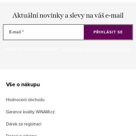
Aktuální novinky a slevy na váš e-mail
E-mail
PŘIHLÁSIT SE
Vložením e-mailu souhlasíte s
podmínkami ochrany osobních údajů
Z
á
Vše o nákupu
p
Hodnocení obchodu
a
t
Garance kvality WiNAM.cz
í
Dárek za registraci
Doprava zdarma