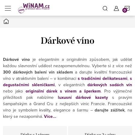
Přejít
N
na
obsah
Domů
K
Dárkové víno
Dárkové víno
je elegantním a originálním způsobem, jak udělat
každou slavnostní událost nezapomenutelnou. Vyberte si z více než
300 dárkových balení vín skladem
a darujte kvalitní francouzské
víno v atraktivním balení – v kombinaci
s tradičními delikatesami
,
s
degustačními skleničkami
, v elegantních
dárkových sadách vín
nebo jako
originální dárek s vínem a šperkem
. Pro výjimečné
příležitosti pak nabízíme
luxusní dárkové kazety
s pravým
šampaňským a Grand Cru z nejlepších vinic Francie. Francouzské
víno je symbolem kvality, elegance a šarmu –
darujte zážitek
, na
který se nezapomíná.
Více...
Dárky s 1 vínem
Dárky se 2+ víny