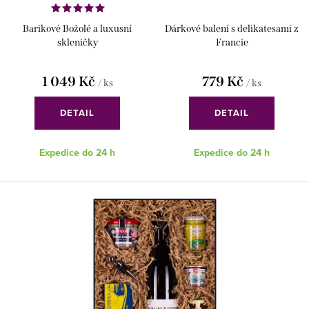
t
k
Barikové Božolé a luxusní
Dárkové balení s delikatesami z
ů
t
skleničky
Francie
ů
1 049 Kč
779 Kč
/ ks
/ ks
DETAIL
DETAIL
Expedice do 24 h
Expedice do 24 h