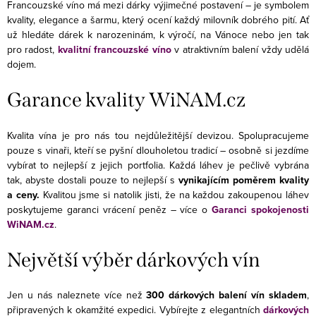
Francouzské víno má mezi dárky výjimečné postavení – je symbolem
d
kvality, elegance a šarmu, který ocení každý milovník dobrého pití. Ať
a
už hledáte dárek k narozeninám, k výročí, na Vánoce nebo jen tak
pro radost,
kvalitní francouzské víno
v atraktivním balení vždy udělá
c
dojem.
í
p
Garance kvality WiNAM.cz
r
v
Kvalita vína je pro nás tou nejdůležitější devizou. Spolupracujeme
k
pouze s vinaři, kteří se pyšní dlouholetou tradicí – osobně si jezdíme
y
vybírat to nejlepší z jejich portfolia. Každá láhev je pečlivě vybrána
v
tak, abyste dostali pouze to nejlepší s
vynikajícím poměrem kvality
a ceny.
Kvalitou jsme si natolik jisti, že na každou zakoupenou láhev
ý
poskytujeme garanci vrácení peněz – více o
Garanci spokojenosti
p
WiNAM.cz
.
i
s
Největší výběr dárkových vín
u
Jen u nás naleznete více než
300 dárkových balení vín skladem
,
připravených k okamžité expedici. Vybírejte z elegantních
dárkových