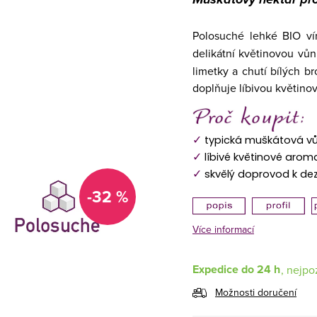
Polosuché lehké BIO ví
delikátní květinovou vůn
limetky a chutí bílých b
doplňuje líbivou květino
✓
typická muškátová v
✓
líbivé květinové arom
✓
skvělý doprovod k de
-32 %
Více informací
Expedice do 24 h
Možnosti doručení