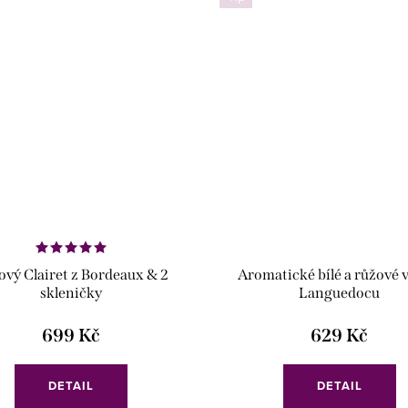
vý Clairet z Bordeaux & 2
Aromatické bílé a růžové 
skleničky
Languedocu
699 Kč
629 Kč
DETAIL
DETAIL