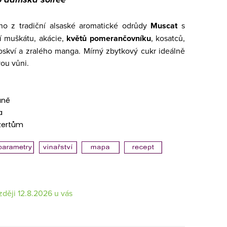
no z tradiční alsaské aromatické odrůdy
Muscat
s
í muškátu, akácie,
květů pomerančovníku
, kosatců,
roskví a zralého manga. Mírný zbytkový cukr ideálně
vou vůni.
ůně
a
zertům
12.8.2026