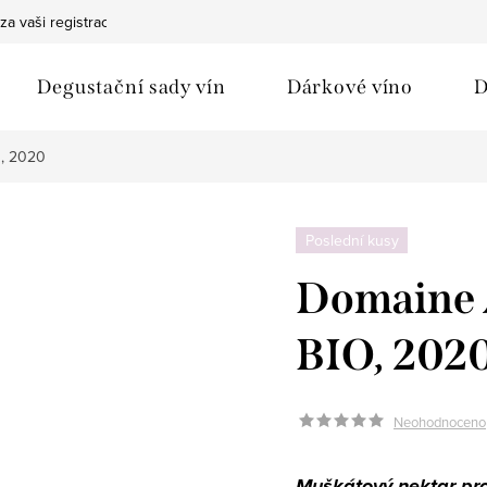
za vaši registraci
Bezpečná doprava
Ochrana osobních údaj
Degustační sady vín
Dárkové víno
D
O, 2020
Poslední kusy
Domaine 
BIO, 202
Neohodnoceno
Muškátový nektar pr