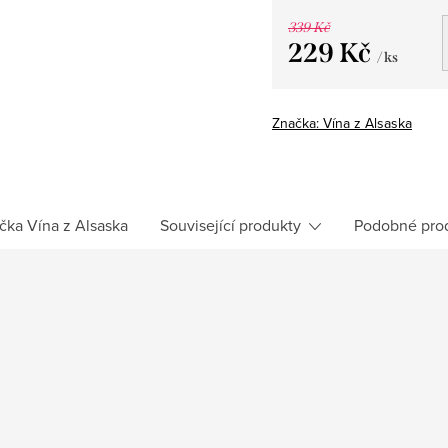
339 Kč
229 Kč
/ ks
Měrná
cena:
Značka:
Vína z Alsaska
čka
Vína z Alsaska
Související produkty
Podobné pro