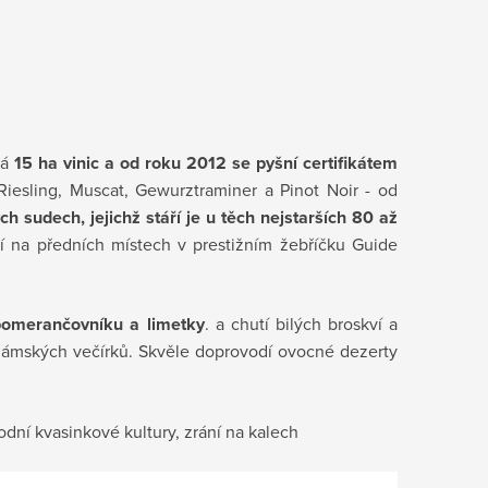
vá
15 ha vinic a od roku 2012 se pyšní certifikátem
Riesling, Muscat, Gewurztraminer a Pinot Noir - od
h sudech, jejichž stáří je u těch nejstarších 80 až
jí na předních místech v prestižním žebříčku Guide
pomerančovníku a limetky
. a chutí bilých broskví a
ámských večírků. Skvěle doprovodí ovocné dezerty
dní kvasinkové kultury, zrání na kalech