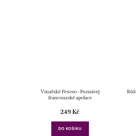
Vinařské Pexeso - Poznávej
Růžo
francouzské apelace
249 Kč
DO KOŠÍKU