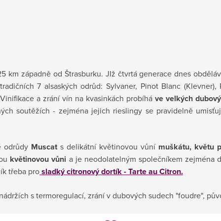
25 km západně od Štrasburku. JIž čtvrtá generace dnes
obdělá
adičních 7 alsaských odrůd: Sylvaner, Pinot Blanc (Klevner), 
inifikace a zrání vín na kvasinkách probíhá
ve velkých dubovýc
ných soutěžích - zejména jejich rieslingy se pravidelně umisťu
ké odrůdy
Muscat
s delikátní květinovou vůní
muškátu, květu 
vou
květinovou vůni
a je neodolatelným společníkem zejména d
ík třeba pro
sladký citronový dortík - Tarte au Citron.
ádržích s termoregulací, zrání v dubových sudech "foudre", půvo