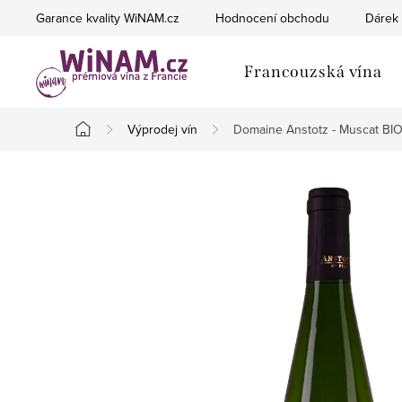
Přejít
Garance kvality WiNAM.cz
Hodnocení obchodu
Dárek 
na
obsah
Francouzská vína
Výprodej vín
Domaine Anstotz - Muscat BI
Domů