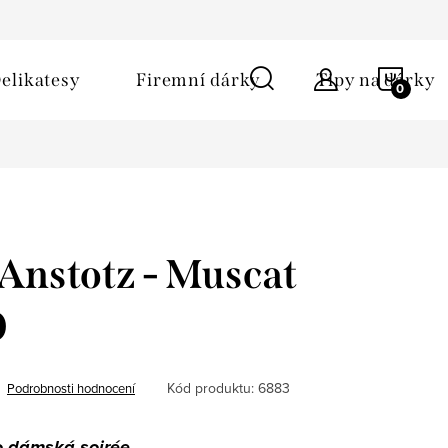
ů
Obchodní podmínky
Kontakt
Napište nám
NÁKU
elikatesy
Firemní dárky
Tipy na dárky
KOŠÍ
Anstotz - Muscat
0
Kód produktu:
6883
Podrobnosti hodnocení
o dámská soirée