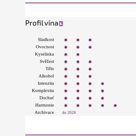
Profil vína
⍰
Sladkost
◉
◉
◉
◉
◉
Ovocnost
◉
◉
◉
◉
◉
Kyselinka
◉
◉
◉
◉
◉
Svěžest
◉
◉
◉
◉
◉
Tělo
◉
◉
◉
◉
◉
Alkohol
◉
◉
◉
◉
◉
Intenzita
◉
◉
◉
◉
◉
Komplexita
◉
◉
◉
◉
◉
Dochuť
◉
◉
◉
◉
◉
.
Harmonie
◉
◉
◉
◉
◉
Archivace
do 2028