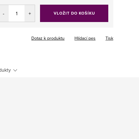
VLOŽIT DO KOŠÍKU
Dotaz k produktu
Hlídací pes
Tisk
dukty