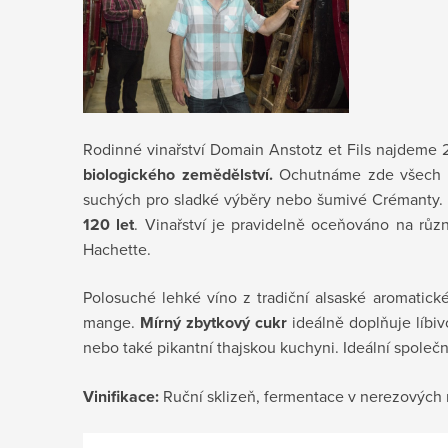
Rodinné vinařství Domain Anstotz et Fils najdeme 
biologického zemědělství.
Ochutnáme zde všech tr
suchých pro sladké výběry nebo šumivé Crémanty. V
120 let
. V
inařství je pravidelně oceňováno na růz
Hachette.
Polosuché lehké víno z tradiční alsaské aromatic
mange.
Mírný zbytkový cukr
ideálně doplňuje líbi
nebo také pikantní thajskou kuchyni. Ideální společn
Vinifikace:
Ruční sklizeň, fermentace v nerezových n