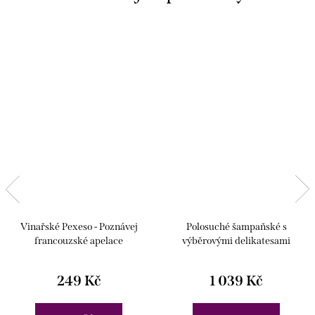
Vinařské Pexeso - Poznávej
Polosuché šampaňské s
francouzské apelace
výběrovými delikatesami
249 Kč
1 039 Kč