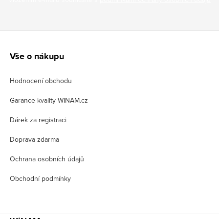
Z
á
Vše o nákupu
p
Hodnocení obchodu
a
t
Garance kvality WiNAM.cz
í
Dárek za registraci
Doprava zdarma
Ochrana osobních údajů
Obchodní podmínky