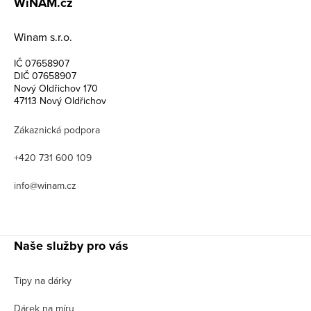
WiNAM.cz
Winam s.r.o.
IČ 07658907
DIČ 07658907
Nový Oldřichov 170
47113 Nový Oldřichov
Zákaznická podpora
+420 731 600 109
info@winam.cz
Naše služby pro vás
Tipy na dárky
Dárek na míru