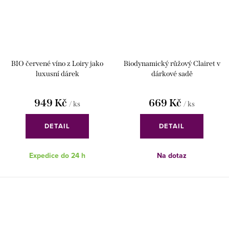
BIO červené víno z Loiry jako
Biodynamický růžový Clairet v
luxusní dárek
dárkové sadě
949 Kč
669 Kč
/ ks
/ ks
DETAIL
DETAIL
Expedice do 24 h
Na dotaz