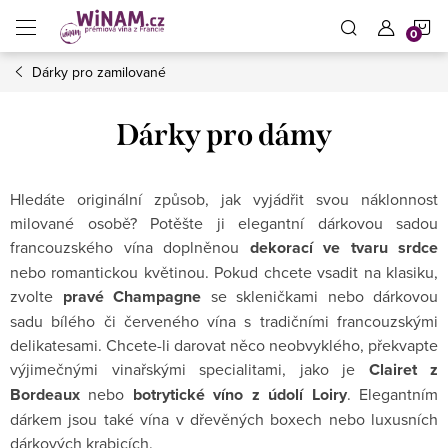
Přejít
N
na
obsah
Dárky pro zamilované
K
Dárky pro dámy
Hledáte originální způsob, jak vyjádřit svou náklonnost
milované osobě? Potěšte ji elegantní dárkovou sadou
francouzského vína doplněnou
dekorací ve tvaru srdce
nebo romantickou květinou. Pokud chcete vsadit na klasiku,
zvolte
pravé Champagne
se skleničkami nebo dárkovou
sadu bílého či červeného vína s tradičními francouzskými
delikatesami. Chcete-li darovat něco neobvyklého, překvapte
výjimečnými vinařskými specialitami, jako je
Clairet z
Bordeaux
nebo
botrytické víno z údolí Loiry
. Elegantním
dárkem jsou také vína v dřevěných boxech nebo luxusních
dárkových krabicích.