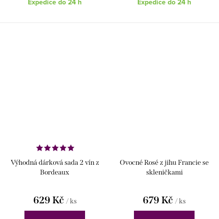
Expedice do 24 h
Expedice do 24 h
Výhodná dárková sada 2 vín z
Ovocné Rosé z jihu Francie se
Bordeaux
skleničkami
629 Kč
679 Kč
/ ks
/ ks