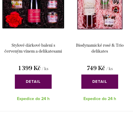
Stylové dárkové balení s
Biodynamické rosé & Trio
červeným vínem a delikatesami
delikates
1 399 Kč
749 Kč
/ ks
/ ks
DETAIL
DETAIL
Expedice do 24 h
Expedice do 24 h