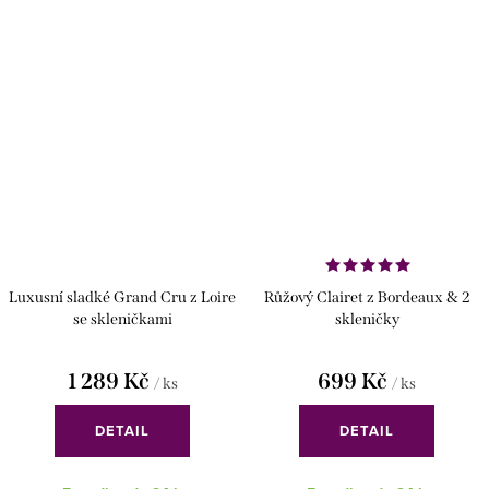
Luxusní sladké Grand Cru z Loire
Růžový Clairet z Bordeaux & 2
se skleničkami
skleničky
1 289 Kč
699 Kč
/ ks
/ ks
DETAIL
DETAIL