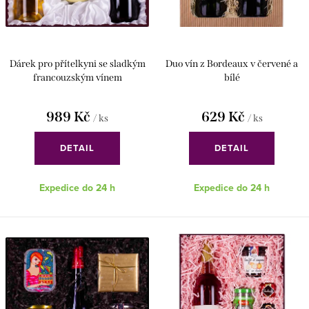
u
d
k
u
t
k
Dárek pro přítelkyni se sladkým
Duo vín z Bordeaux v červené a
ů
t
francouzským vínem
bílé
ů
989 Kč
629 Kč
/ ks
/ ks
DETAIL
DETAIL
Expedice do 24 h
Expedice do 24 h