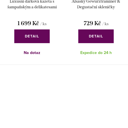
Luxusní dárková kazeta s
Alsaský Gewurztraminer &
šampaňským a delikatesami
Degustační skleničky
1 699 Kč
729 Kč
/ ks
/ ks
DETAIL
DETAIL
Na dotaz
Expedice do 24 h